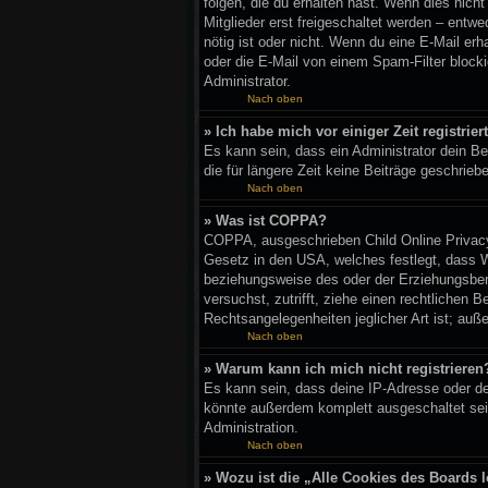
folgen, die du erhalten hast. Wenn dies nich
Mitglieder erst freigeschaltet werden – entwed
nötig ist oder nicht. Wenn du eine E-Mail er
oder die E-Mail von einem Spam-Filter blocki
Administrator.
Nach oben
» Ich habe mich vor einiger Zeit registri
Es kann sein, dass ein Administrator dein B
die für längere Zeit keine Beiträge geschrie
Nach oben
» Was ist COPPA?
COPPA, ausgeschrieben Child Online Privacy 
Gesetz in den USA, welches festlegt, dass W
beziehungsweise des oder der Erziehungsberec
versuchst, zutrifft, ziehe einen rechtlichen
Rechtsangelegenheiten jeglicher Art ist; auß
Nach oben
» Warum kann ich mich nicht registrieren
Es kann sein, dass deine IP-Adresse oder de
könnte außerdem komplett ausgeschaltet sei
Administration.
Nach oben
» Wozu ist die „Alle Cookies des Boards 