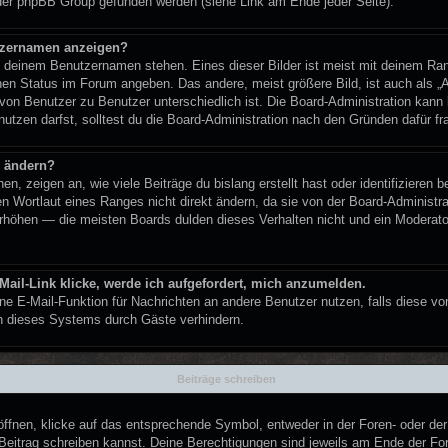
der phpBB Group gefunden werden (siehe Link am Ende jeder Seite).
utzernamen anzeigen?
ei deinem Benutzernamen stehen. Eines dieser Bilder ist meist mit deinem Ran
nen Status im Forum angeben. Das andere, meist größere Bild, ist auch als „Av
 von Benutzer zu Benutzer unterschiedlich ist. Die Board-Administration kan
tzen darfst, solltest du die Board-Administration nach den Gründen dafür fr
n ändern?
, zeigen an, wie viele Beiträge du bislang erstellt hast oder identifizieren
 Wortlaut eines Ranges nicht direkt ändern, da sie von der Board-Administrat
rhöhen — die meisten Boards dulden dieses Verhalten nicht und ein Moderator
Mail-Link klicke, werde ich aufgefordert, mich anzumelden.
erne E-Mail-Funktion für Nachrichten an andere Benutzer nutzen, falls diese vo
 dieses Systems durch Gäste verhindern.
Beiträge schreiben
nen, klicke auf das entsprechende Symbol, entweder in der Foren- oder der 
n Beitrag schreiben kannst. Deine Berechtigungen sind jeweils am Ende der For