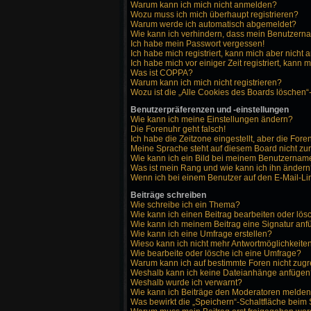
Warum kann ich mich nicht anmelden?
Wozu muss ich mich überhaupt registrieren?
Warum werde ich automatisch abgemeldet?
Wie kann ich verhindern, dass mein Benutzernam
Ich habe mein Passwort vergessen!
Ich habe mich registriert, kann mich aber nicht
Ich habe mich vor einiger Zeit registriert, kann
Was ist COPPA?
Warum kann ich mich nicht registrieren?
Wozu ist die „Alle Cookies des Boards löschen“
Benutzerpräferenzen und -einstellungen
Wie kann ich meine Einstellungen ändern?
Die Forenuhr geht falsch!
Ich habe die Zeitzone eingestellt, aber die For
Meine Sprache steht auf diesem Board nicht zu
Wie kann ich ein Bild bei meinem Benutzerna
Was ist mein Rang und wie kann ich ihn änder
Wenn ich bei einem Benutzer auf den E-Mail-Lin
Beiträge schreiben
Wie schreibe ich ein Thema?
Wie kann ich einen Beitrag bearbeiten oder lö
Wie kann ich meinem Beitrag eine Signatur an
Wie kann ich eine Umfrage erstellen?
Wieso kann ich nicht mehr Antwortmöglichkeiten
Wie bearbeite oder lösche ich eine Umfrage?
Warum kann ich auf bestimmte Foren nicht zugr
Weshalb kann ich keine Dateianhänge anfügen
Weshalb wurde ich verwarnt?
Wie kann ich Beiträge den Moderatoren melde
Was bewirkt die „Speichern“-Schaltfläche beim 