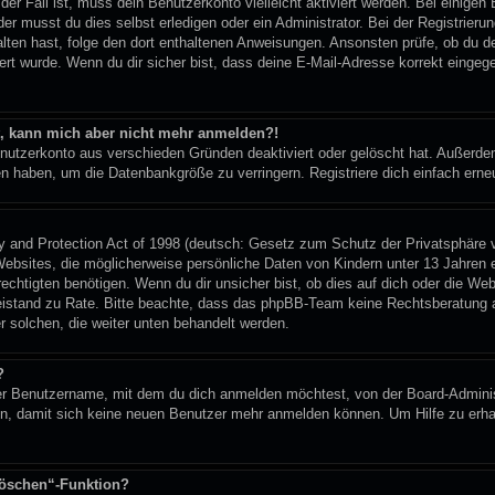
t der Fall ist, muss dein Benutzerkonto vielleicht aktiviert werden. Bei eini
er musst du dies selbst erledigen oder ein Administrator. Bei der Registrierung
halten hast, folge den dort enthaltenen Anweisungen. Ansonsten prüfe, ob du 
ert wurde. Wenn du dir sicher bist, dass deine E-Mail-Adresse korrekt eingeg
ert, kann mich aber nicht mehr anmelden?!
enutzerkonto aus verschieden Gründen deaktiviert oder gelöscht hat. Außerd
ben haben, um die Datenbankgröße zu verringern. Registriere dich einfach erne
and Protection Act of 1998 (deutsch: Gesetz zum Schutz der Privatsphäre vo
ebsites, die möglicherweise persönliche Daten von Kindern unter 13 Jahren 
htigten benötigen. Wenn du dir unsicher bist, ob dies auf dich oder die Websi
 Beistand zu Rate. Bitte beachte, dass das phpBB-Team keine Rechtsberatung an
er solchen, die weiter unten behandelt werden.
?
r Benutzername, mit dem du dich anmelden möchtest, von der Board-Administ
n, damit sich keine neuen Benutzer mehr anmelden können. Um Hilfe zu erhal
löschen“-Funktion?