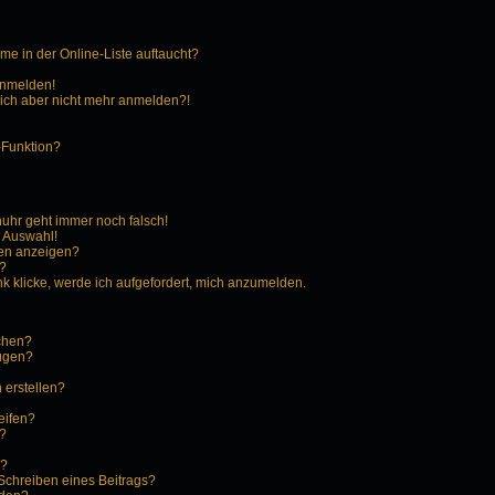
e in der Online-Liste auftaucht?
 anmelden!
 mich aber nicht mehr anmelden?!
-Funktion?
enuhr geht immer noch falsch!
r Auswahl!
men anzeigen?
n?
k klicke, werde ich aufgefordert, mich anzumelden.
schen?
fügen?
 erstellen?
eifen?
?
n?
Schreiben eines Beitrags?