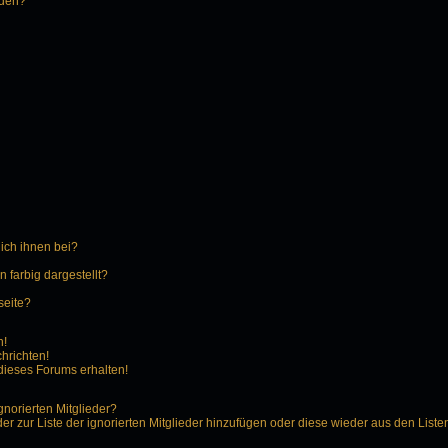
rden?
 ich ihnen bei?
farbig dargestellt?
seite?
n!
hrichten!
dieses Forums erhalten!
gnorierten Mitglieder?
der zur Liste der ignorierten Mitglieder hinzufügen oder diese wieder aus den Liste