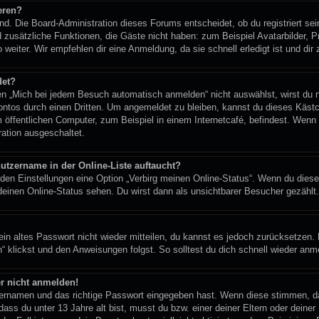
eren?
end. Die Board-Administration dieses Forums entscheidet, ob du registriert se
lied zusätzliche Funktionen, die Gäste nicht haben: zum Beispiel Avatarbilder,
 weiter. Wir empfehlen dir eine Anmeldung, da sie schnell erledigt ist und dir z
det?
 „Mich bei jedem Besuch automatisch anmelden“ nicht auswählst, wirst du nu
ontos durch einen Dritten. Um angemeldet zu bleiben, kannst du dieses Käst
 öffentlichen Computer, zum Beispiel in einem Internetcafé, befindest. Wenn 
ration ausgeschaltet.
utzername in der Online-Liste auftaucht?
 den Einstellungen eine Option „Verbirg meinen Online-Status“. Wenn du diese
deinen Online-Status sehen. Du wirst dann als unsichtbarer Besucher gezählt.
dein altes Passwort nicht wieder mitteilen, du kannst es jedoch zurücksetzen
“ klickst und den Anweisungen folgst. So solltest du dich schnell wieder an
er nicht anmelden!
tzernamen und das richtige Passwort eingegeben hast. Wenn diese stimmen, d
 dass du unter 13 Jahre alt bist, musst du bzw. einer deiner Eltern oder dein