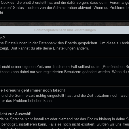
e Cookies, die phpBB erstellt hat und die dafür sorgen, dass du im Forum an
elesen“-Status – sofern von der Administration aktiviert. Wenn du Probleme 
ht.
Benutzerpräferenzen und -einstellungen
rn?
eine Einstellungen in der Datenbank des Boards gespeichert. Um diese zu ände
zeigt. Dort kannst du alle deine Einstellungen ändern.
 nicht deiner eigenen Zeitzone. In diesem Fall solltest du im „Persönlichen B
eitzone kann dabei nur von registrierten Benutzern geändert werden. Wenn du noc
 die Forenuhr geht immer noch falsch!
 und die Sommerzeit richtig eingestellt hast und die Zeit trotzdem noch falsch
it er das Problem beheben kann.
icht zur Auswahl!
deine Sprache nicht installiert oder niemand hat das Forum bislang in deine S
benötigst, installieren kann. Falls es noch nicht existiert, würden wir uns f