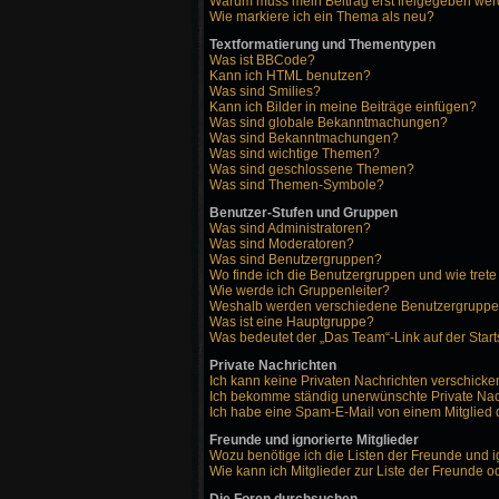
Warum muss mein Beitrag erst freigegeben we
Wie markiere ich ein Thema als neu?
Textformatierung und Thementypen
Was ist BBCode?
Kann ich HTML benutzen?
Was sind Smilies?
Kann ich Bilder in meine Beiträge einfügen?
Was sind globale Bekanntmachungen?
Was sind Bekanntmachungen?
Was sind wichtige Themen?
Was sind geschlossene Themen?
Was sind Themen-Symbole?
Benutzer-Stufen und Gruppen
Was sind Administratoren?
Was sind Moderatoren?
Was sind Benutzergruppen?
Wo finde ich die Benutzergruppen und wie trete
Wie werde ich Gruppenleiter?
Weshalb werden verschiedene Benutzergruppen 
Was ist eine Hauptgruppe?
Was bedeutet der „Das Team“-Link auf der Start
Private Nachrichten
Ich kann keine Privaten Nachrichten verschicke
Ich bekomme ständig unerwünschte Private Nac
Ich habe eine Spam-E-Mail von einem Mitglied 
Freunde und ignorierte Mitglieder
Wozu benötige ich die Listen der Freunde und i
Wie kann ich Mitglieder zur Liste der Freunde o