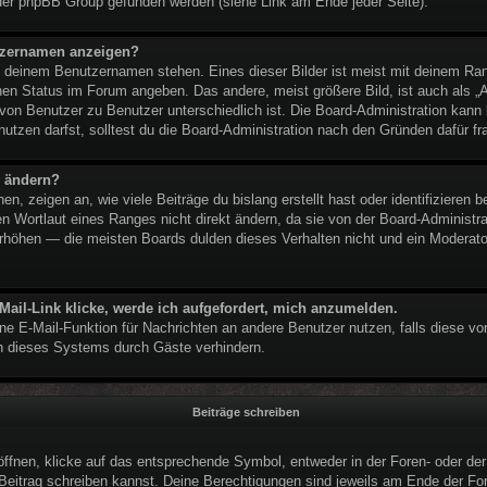
der phpBB Group gefunden werden (siehe Link am Ende jeder Seite).
utzernamen anzeigen?
ei deinem Benutzernamen stehen. Eines dieser Bilder ist meist mit deinem Ran
nen Status im Forum angeben. Das andere, meist größere Bild, ist auch als „Av
 von Benutzer zu Benutzer unterschiedlich ist. Die Board-Administration kan
tzen darfst, solltest du die Board-Administration nach den Gründen dafür fr
n ändern?
, zeigen an, wie viele Beiträge du bislang erstellt hast oder identifizieren
 Wortlaut eines Ranges nicht direkt ändern, da sie von der Board-Administrat
rhöhen — die meisten Boards dulden dieses Verhalten nicht und ein Moderator
Mail-Link klicke, werde ich aufgefordert, mich anzumelden.
erne E-Mail-Funktion für Nachrichten an andere Benutzer nutzen, falls diese vo
 dieses Systems durch Gäste verhindern.
Beiträge schreiben
nen, klicke auf das entsprechende Symbol, entweder in der Foren- oder der 
n Beitrag schreiben kannst. Deine Berechtigungen sind jeweils am Ende der For