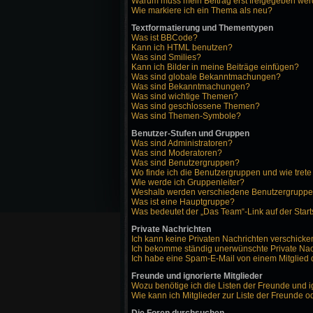
Warum muss mein Beitrag erst freigegeben we
Wie markiere ich ein Thema als neu?
Textformatierung und Thementypen
Was ist BBCode?
Kann ich HTML benutzen?
Was sind Smilies?
Kann ich Bilder in meine Beiträge einfügen?
Was sind globale Bekanntmachungen?
Was sind Bekanntmachungen?
Was sind wichtige Themen?
Was sind geschlossene Themen?
Was sind Themen-Symbole?
Benutzer-Stufen und Gruppen
Was sind Administratoren?
Was sind Moderatoren?
Was sind Benutzergruppen?
Wo finde ich die Benutzergruppen und wie trete
Wie werde ich Gruppenleiter?
Weshalb werden verschiedene Benutzergruppen 
Was ist eine Hauptgruppe?
Was bedeutet der „Das Team“-Link auf der Start
Private Nachrichten
Ich kann keine Privaten Nachrichten verschicke
Ich bekomme ständig unerwünschte Private Nac
Ich habe eine Spam-E-Mail von einem Mitglied 
Freunde und ignorierte Mitglieder
Wozu benötige ich die Listen der Freunde und i
Wie kann ich Mitglieder zur Liste der Freunde o