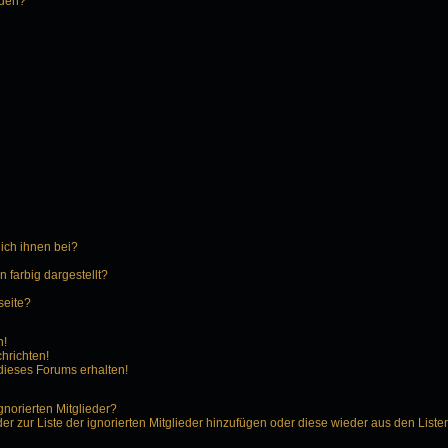
rden?
 ich ihnen bei?
farbig dargestellt?
seite?
n!
hrichten!
dieses Forums erhalten!
gnorierten Mitglieder?
der zur Liste der ignorierten Mitglieder hinzufügen oder diese wieder aus den Liste