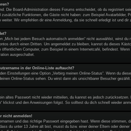
eren?
end. Die Board-Administration dieses Forums entscheidet, ob du registriert se
lied zusätzliche Funktionen, die Gäste nicht haben: zum Beispiel Avatarbilder,
 weiter. Wir empfehlen dir eine Anmeldung, da sie schnell erledigt ist und dir z
det?
 „Mich bei jedem Besuch automatisch anmelden“ nicht auswählst, wirst du nu
ontos durch einen Dritten. Um angemeldet zu bleiben, kannst du dieses Käst
 öffentlichen Computer, zum Beispiel in einem Internetcafé, befindest. Wenn 
ration ausgeschaltet.
utzername in der Online-Liste auftaucht?
 den Einstellungen eine Option „Verbirg meinen Online-Status“. Wenn du diese
deinen Online-Status sehen. Du wirst dann als unsichtbarer Besucher gezählt.
dein altes Passwort nicht wieder mitteilen, du kannst es jedoch zurücksetzen
“ klickst und den Anweisungen folgst. So solltest du dich schnell wieder an
er nicht anmelden!
tzernamen und das richtige Passwort eingegeben hast. Wenn diese stimmen, d
 dass du unter 13 Jahre alt bist, musst du bzw. einer deiner Eltern oder dein