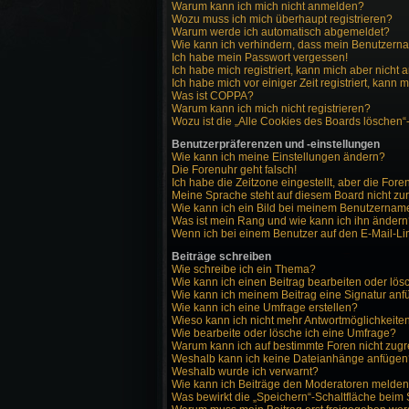
Warum kann ich mich nicht anmelden?
Wozu muss ich mich überhaupt registrieren?
Warum werde ich automatisch abgemeldet?
Wie kann ich verhindern, dass mein Benutzernam
Ich habe mein Passwort vergessen!
Ich habe mich registriert, kann mich aber nicht
Ich habe mich vor einiger Zeit registriert, kann
Was ist COPPA?
Warum kann ich mich nicht registrieren?
Wozu ist die „Alle Cookies des Boards löschen“
Benutzerpräferenzen und -einstellungen
Wie kann ich meine Einstellungen ändern?
Die Forenuhr geht falsch!
Ich habe die Zeitzone eingestellt, aber die For
Meine Sprache steht auf diesem Board nicht zu
Wie kann ich ein Bild bei meinem Benutzerna
Was ist mein Rang und wie kann ich ihn änder
Wenn ich bei einem Benutzer auf den E-Mail-Lin
Beiträge schreiben
Wie schreibe ich ein Thema?
Wie kann ich einen Beitrag bearbeiten oder lö
Wie kann ich meinem Beitrag eine Signatur an
Wie kann ich eine Umfrage erstellen?
Wieso kann ich nicht mehr Antwortmöglichkeiten
Wie bearbeite oder lösche ich eine Umfrage?
Warum kann ich auf bestimmte Foren nicht zugr
Weshalb kann ich keine Dateianhänge anfügen
Weshalb wurde ich verwarnt?
Wie kann ich Beiträge den Moderatoren melde
Was bewirkt die „Speichern“-Schaltfläche beim 