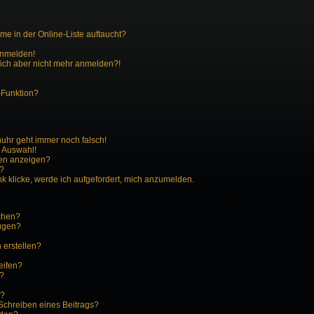
e in der Online-Liste auftaucht?
 anmelden!
 mich aber nicht mehr anmelden?!
-Funktion?
enuhr geht immer noch falsch!
r Auswahl!
men anzeigen?
n?
k klicke, werde ich aufgefordert, mich anzumelden.
schen?
fügen?
 erstellen?
eifen?
?
n?
Schreiben eines Beitrags?