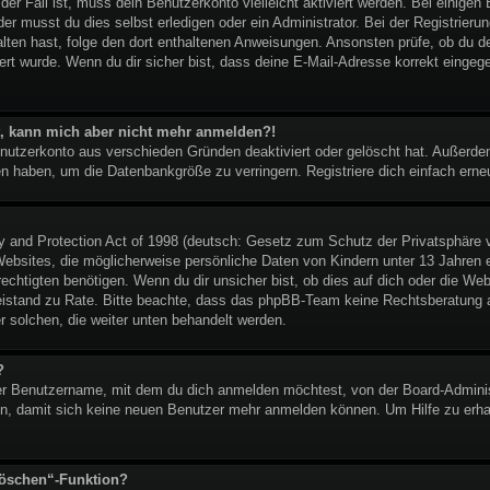
t der Fall ist, muss dein Benutzerkonto vielleicht aktiviert werden. Bei eini
er musst du dies selbst erledigen oder ein Administrator. Bei der Registrierung
halten hast, folge den dort enthaltenen Anweisungen. Ansonsten prüfe, ob du 
ert wurde. Wenn du dir sicher bist, dass deine E-Mail-Adresse korrekt eingeg
ert, kann mich aber nicht mehr anmelden?!
enutzerkonto aus verschieden Gründen deaktiviert oder gelöscht hat. Außerd
ben haben, um die Datenbankgröße zu verringern. Registriere dich einfach erne
and Protection Act of 1998 (deutsch: Gesetz zum Schutz der Privatsphäre vo
ebsites, die möglicherweise persönliche Daten von Kindern unter 13 Jahren 
htigten benötigen. Wenn du dir unsicher bist, ob dies auf dich oder die Websi
 Beistand zu Rate. Bitte beachte, dass das phpBB-Team keine Rechtsberatung an
er solchen, die weiter unten behandelt werden.
?
r Benutzername, mit dem du dich anmelden möchtest, von der Board-Administ
n, damit sich keine neuen Benutzer mehr anmelden können. Um Hilfe zu erhal
löschen“-Funktion?