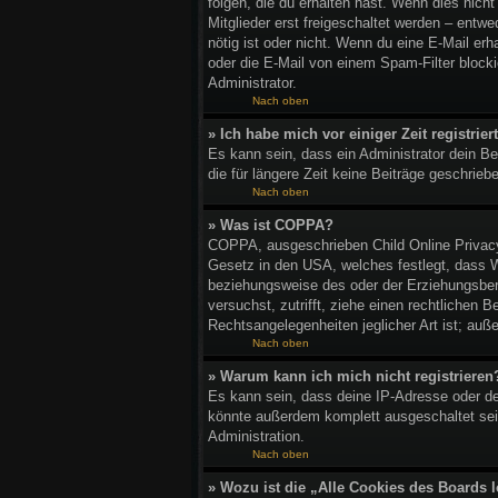
folgen, die du erhalten hast. Wenn dies nich
Mitglieder erst freigeschaltet werden – entwed
nötig ist oder nicht. Wenn du eine E-Mail er
oder die E-Mail von einem Spam-Filter blocki
Administrator.
Nach oben
» Ich habe mich vor einiger Zeit registri
Es kann sein, dass ein Administrator dein B
die für längere Zeit keine Beiträge geschrie
Nach oben
» Was ist COPPA?
COPPA, ausgeschrieben Child Online Privacy 
Gesetz in den USA, welches festlegt, dass W
beziehungsweise des oder der Erziehungsberec
versuchst, zutrifft, ziehe einen rechtlichen
Rechtsangelegenheiten jeglicher Art ist; auß
Nach oben
» Warum kann ich mich nicht registrieren
Es kann sein, dass deine IP-Adresse oder de
könnte außerdem komplett ausgeschaltet sei
Administration.
Nach oben
» Wozu ist die „Alle Cookies des Boards 