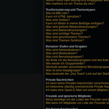
Warum muss mein Beitrag erst freigegeben we
Wie markiere ich ein Thema als neu?
Textformatierung und Thementypen
Was ist BBCode?
Kann ich HTML benutzen?
Was sind Smilies?
Kann ich Bilder in meine Beiträge einfügen?
Was sind globale Bekanntmachungen?
Was sind Bekanntmachungen?
Was sind wichtige Themen?
Was sind geschlossene Themen?
Was sind Themen-Symbole?
Benutzer-Stufen und Gruppen
Was sind Administratoren?
Was sind Moderatoren?
Was sind Benutzergruppen?
Wo finde ich die Benutzergruppen und wie trete
Wie werde ich Gruppenleiter?
Weshalb werden verschiedene Benutzergruppen 
Was ist eine Hauptgruppe?
Was bedeutet der „Das Team“-Link auf der Start
Private Nachrichten
Ich kann keine Privaten Nachrichten verschicke
Ich bekomme ständig unerwünschte Private Nac
Ich habe eine Spam-E-Mail von einem Mitglied 
Freunde und ignorierte Mitglieder
Wozu benötige ich die Listen der Freunde und i
Wie kann ich Mitglieder zur Liste der Freunde o