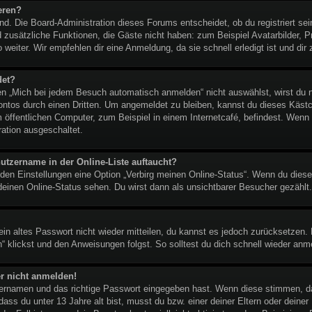
eren?
end. Die Board-Administration dieses Forums entscheidet, ob du registriert se
lied zusätzliche Funktionen, die Gäste nicht haben: zum Beispiel Avatarbilder,
 weiter. Wir empfehlen dir eine Anmeldung, da sie schnell erledigt ist und dir z
det?
 „Mich bei jedem Besuch automatisch anmelden“ nicht auswählst, wirst du nu
ontos durch einen Dritten. Um angemeldet zu bleiben, kannst du dieses Käst
 öffentlichen Computer, zum Beispiel in einem Internetcafé, befindest. Wenn 
ration ausgeschaltet.
utzername in der Online-Liste auftaucht?
 den Einstellungen eine Option „Verbirg meinen Online-Status“. Wenn du diese
deinen Online-Status sehen. Du wirst dann als unsichtbarer Besucher gezählt.
dein altes Passwort nicht wieder mitteilen, du kannst es jedoch zurücksetzen
“ klickst und den Anweisungen folgst. So solltest du dich schnell wieder an
er nicht anmelden!
tzernamen und das richtige Passwort eingegeben hast. Wenn diese stimmen, d
 dass du unter 13 Jahre alt bist, musst du bzw. einer deiner Eltern oder dein