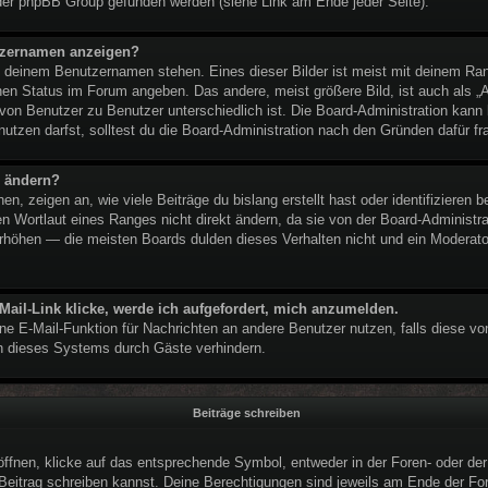
der phpBB Group gefunden werden (siehe Link am Ende jeder Seite).
utzernamen anzeigen?
ei deinem Benutzernamen stehen. Eines dieser Bilder ist meist mit deinem Ran
nen Status im Forum angeben. Das andere, meist größere Bild, ist auch als „Av
 von Benutzer zu Benutzer unterschiedlich ist. Die Board-Administration kan
tzen darfst, solltest du die Board-Administration nach den Gründen dafür fr
n ändern?
, zeigen an, wie viele Beiträge du bislang erstellt hast oder identifizieren
 Wortlaut eines Ranges nicht direkt ändern, da sie von der Board-Administrat
rhöhen — die meisten Boards dulden dieses Verhalten nicht und ein Moderator
Mail-Link klicke, werde ich aufgefordert, mich anzumelden.
erne E-Mail-Funktion für Nachrichten an andere Benutzer nutzen, falls diese vo
 dieses Systems durch Gäste verhindern.
Beiträge schreiben
nen, klicke auf das entsprechende Symbol, entweder in der Foren- oder der 
n Beitrag schreiben kannst. Deine Berechtigungen sind jeweils am Ende der For