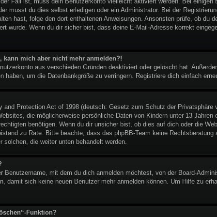
t der Fall ist, muss dein Benutzerkonto vielleicht aktiviert werden. Bei eini
er musst du dies selbst erledigen oder ein Administrator. Bei der Registrierung
halten hast, folge den dort enthaltenen Anweisungen. Ansonsten prüfe, ob du 
ert wurde. Wenn du dir sicher bist, dass deine E-Mail-Adresse korrekt eingeg
ert, kann mich aber nicht mehr anmelden?!
enutzerkonto aus verschieden Gründen deaktiviert oder gelöscht hat. Außerd
ben haben, um die Datenbankgröße zu verringern. Registriere dich einfach erne
and Protection Act of 1998 (deutsch: Gesetz zum Schutz der Privatsphäre vo
ebsites, die möglicherweise persönliche Daten von Kindern unter 13 Jahren 
htigten benötigen. Wenn du dir unsicher bist, ob dies auf dich oder die Websi
 Beistand zu Rate. Bitte beachte, dass das phpBB-Team keine Rechtsberatung an
er solchen, die weiter unten behandelt werden.
?
r Benutzername, mit dem du dich anmelden möchtest, von der Board-Administ
n, damit sich keine neuen Benutzer mehr anmelden können. Um Hilfe zu erhal
löschen“-Funktion?