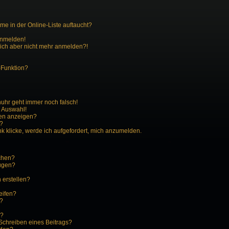
e in der Online-Liste auftaucht?
 anmelden!
 mich aber nicht mehr anmelden?!
-Funktion?
enuhr geht immer noch falsch!
r Auswahl!
men anzeigen?
n?
k klicke, werde ich aufgefordert, mich anzumelden.
schen?
fügen?
 erstellen?
eifen?
?
n?
Schreiben eines Beitrags?