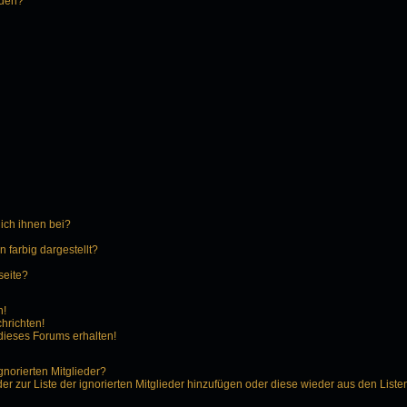
rden?
 ich ihnen bei?
farbig dargestellt?
seite?
n!
hrichten!
dieses Forums erhalten!
gnorierten Mitglieder?
der zur Liste der ignorierten Mitglieder hinzufügen oder diese wieder aus den Liste