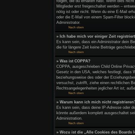
folgen, die du erhalten hast. Wenn dies nich
Mitglieder erst freigeschaltet werden – entwed
nötig ist oder nicht. Wenn du eine E-Mail er
oder die E-Mail von einem Spam-Filter blocki
Administrator.
Nach oben
» Ich habe mich vor einiger Zeit registri
Es kann sein, dass ein Administrator dein B
die für längere Zeit keine Beiträge geschrie
Nach oben
» Was ist COPPA?
COPPA, ausgeschrieben Child Online Privacy 
Gesetz in den USA, welches festlegt, dass W
beziehungsweise des oder der Erziehungsberec
versuchst, zutrifft, ziehe einen rechtlichen
Rechtsangelegenheiten jeglicher Art ist; auß
Nach oben
» Warum kann ich mich nicht registrieren
Es kann sein, dass deine IP-Adresse oder de
könnte außerdem komplett ausgeschaltet sei
Administration.
Nach oben
» Wozu ist die „Alle Cookies des Boards 