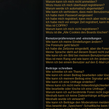
Warum kann ich mich nicht anmelden?
Wozu muss ich mich überhaupt registrieren?
Warum werde ich automatisch abgemeldet?
Wie kann ich verhindern, dass mein Benutzernam
Ich habe mein Passwort vergessen!
Ich habe mich registriert, kann mich aber nicht
Ich habe mich vor einiger Zeit registriert, kann
Was ist COPPA?
Warum kann ich mich nicht registrieren?
Wozu ist die „Alle Cookies des Boards löschen“
Benutzerpräferenzen und -einstellungen
Wie kann ich meine Einstellungen ändern?
Die Forenuhr geht falsch!
Ich habe die Zeitzone eingestellt, aber die For
Meine Sprache steht auf diesem Board nicht zu
Wie kann ich ein Bild bei meinem Benutzerna
Was ist mein Rang und wie kann ich ihn änder
Wenn ich bei einem Benutzer auf den E-Mail-Lin
Beiträge schreiben
Wie schreibe ich ein Thema?
Wie kann ich einen Beitrag bearbeiten oder lö
Wie kann ich meinem Beitrag eine Signatur an
Wie kann ich eine Umfrage erstellen?
Wieso kann ich nicht mehr Antwortmöglichkeiten
Wie bearbeite oder lösche ich eine Umfrage?
Warum kann ich auf bestimmte Foren nicht zugr
Weshalb kann ich keine Dateianhänge anfügen
Weshalb wurde ich verwarnt?
Wie kann ich Beiträge den Moderatoren melde
Was bewirkt die „Speichern“-Schaltfläche beim 