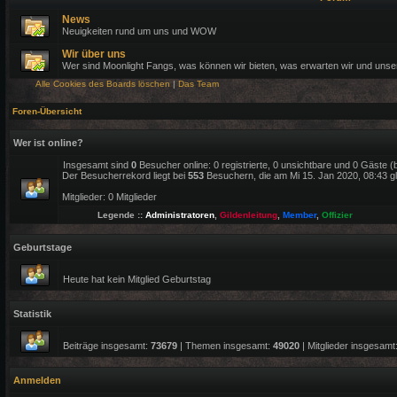
News
Neuigkeiten rund um uns und WOW
Wir über uns
Wer sind Moonlight Fangs, was können wir bieten, was erwarten wir und uns
Alle Cookies des Boards löschen
|
Das Team
Foren-Übersicht
Wer ist online?
Insgesamt sind
0
Besucher online: 0 registrierte, 0 unsichtbare und 0 Gäste 
Der Besucherrekord liegt bei
553
Besuchern, die am Mi 15. Jan 2020, 08:43 gle
Mitglieder: 0 Mitglieder
Legende ::
Administratoren
,
Gildenleitung
,
Member
,
Offizier
Geburtstage
Heute hat kein Mitglied Geburtstag
Statistik
Beiträge insgesamt:
73679
| Themen insgesamt:
49020
| Mitglieder insgesamt
Anmelden