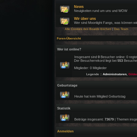
News
Neuigkeiten rund um uns und WOW
Wir über uns
Wer sind Moonlight Fangs, was können wi
Alle Cookies des Boards löschen
|
Das Team
Foren-Übersicht
Wer ist online?
Insgesamt sind
0
Besucher online: 0 regis
Der Besucherrekord liegt bei
553
Besuchern
Mitglieder: 0 Mitglieder
Legende ::
Administratoren
,
Gilde
Geburtstage
Heute hat kein Mitglied Geburtstag
Statistik
Beiträge insgesamt:
73679
| Themen insg
Anmelden