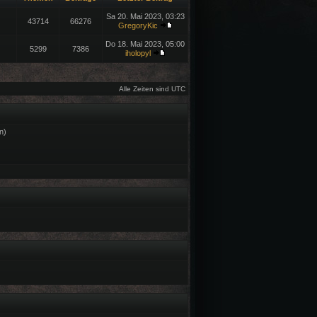
Sa 20. Mai 2023, 03:23
43714
66276
GregoryKic
Do 18. Mai 2023, 05:00
5299
7386
iholopyl
Alle Zeiten sind UTC
n)