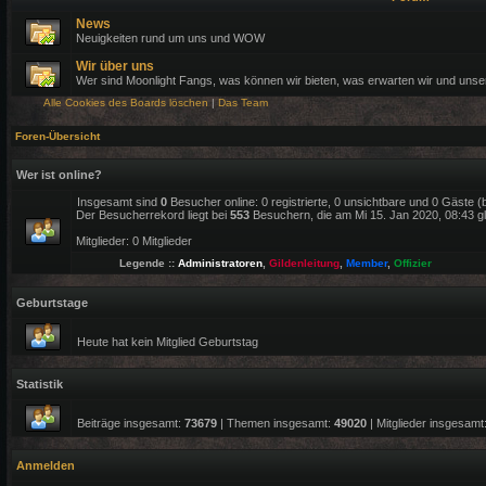
News
Neuigkeiten rund um uns und WOW
Wir über uns
Wer sind Moonlight Fangs, was können wir bieten, was erwarten wir und uns
Alle Cookies des Boards löschen
|
Das Team
Foren-Übersicht
Wer ist online?
Insgesamt sind
0
Besucher online: 0 registrierte, 0 unsichtbare und 0 Gäste 
Der Besucherrekord liegt bei
553
Besuchern, die am Mi 15. Jan 2020, 08:43 gle
Mitglieder: 0 Mitglieder
Legende ::
Administratoren
,
Gildenleitung
,
Member
,
Offizier
Geburtstage
Heute hat kein Mitglied Geburtstag
Statistik
Beiträge insgesamt:
73679
| Themen insgesamt:
49020
| Mitglieder insgesamt
Anmelden