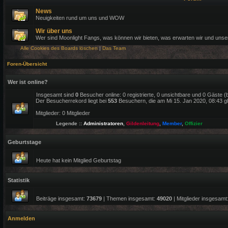
News
Neuigkeiten rund um uns und WOW
Wir über uns
Wer sind Moonlight Fangs, was können wir bieten, was erwarten wir und uns
Alle Cookies des Boards löschen
|
Das Team
Foren-Übersicht
Wer ist online?
Insgesamt sind
0
Besucher online: 0 registrierte, 0 unsichtbare und 0 Gäste 
Der Besucherrekord liegt bei
553
Besuchern, die am Mi 15. Jan 2020, 08:43 gle
Mitglieder: 0 Mitglieder
Legende ::
Administratoren
,
Gildenleitung
,
Member
,
Offizier
Geburtstage
Heute hat kein Mitglied Geburtstag
Statistik
Beiträge insgesamt:
73679
| Themen insgesamt:
49020
| Mitglieder insgesamt
Anmelden