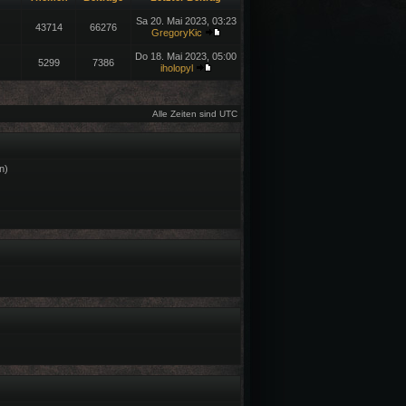
Sa 20. Mai 2023, 03:23
43714
66276
GregoryKic
Do 18. Mai 2023, 05:00
5299
7386
iholopyl
Alle Zeiten sind UTC
n)