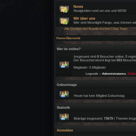
News
Neuigkeiten rund um uns und WOW
Wir über uns
Wer sind Moonlight Fangs, was können wi
Alle Cookies des Boards löschen
|
Das Team
Foren-Übersicht
Wer ist online?
Insgesamt sind
0
Besucher online: 0 regis
Der Besucherrekord liegt bei
553
Besuchern
Mitglieder: 0 Mitglieder
Legende ::
Administratoren
,
Gilde
Geburtstage
Heute hat kein Mitglied Geburtstag
Statistik
Beiträge insgesamt:
73679
| Themen insg
Anmelden