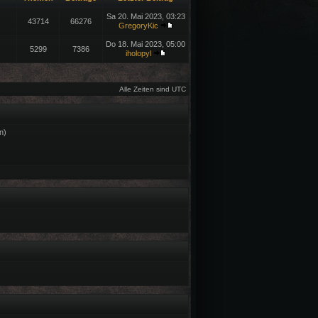
Sa 20. Mai 2023, 03:23
43714
66276
GregoryKic
Do 18. Mai 2023, 05:00
5299
7386
iholopyl
Alle Zeiten sind UTC
n)