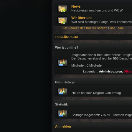
News
Neuigkeiten rund um uns und WOW
Wir über uns
Wer sind Moonlight Fangs, was können wi
Alle Cookies des Boards löschen
|
Das Team
Foren-Übersicht
Wer ist online?
Insgesamt sind
0
Besucher online: 0 regis
Der Besucherrekord liegt bei
553
Besuchern
Mitglieder: 0 Mitglieder
Legende ::
Administratoren
,
Gilde
Geburtstage
Heute hat kein Mitglied Geburtstag
Statistik
Beiträge insgesamt:
73679
| Themen insg
Anmelden