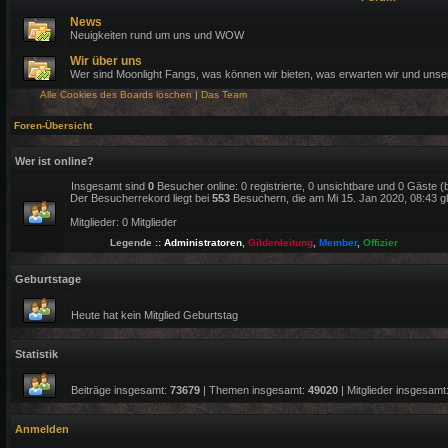
News
Neuigkeiten rund um uns und WOW
Wir über uns
Wer sind Moonlight Fangs, was können wir bieten, was erwarten wir und uns
Alle Cookies des Boards löschen
|
Das Team
Foren-Übersicht
Wer ist online?
Insgesamt sind
0
Besucher online: 0 registrierte, 0 unsichtbare und 0 Gäste 
Der Besucherrekord liegt bei
553
Besuchern, die am Mi 15. Jan 2020, 08:43 gle
Mitglieder: 0 Mitglieder
Legende ::
Administratoren
,
Gildenleitung
,
Member
,
Offizier
Geburtstage
Heute hat kein Mitglied Geburtstag
Statistik
Beiträge insgesamt:
73679
| Themen insgesamt:
49020
| Mitglieder insgesamt
Anmelden