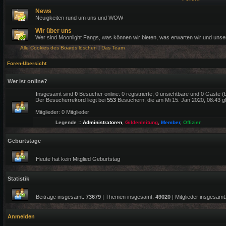
News
Neuigkeiten rund um uns und WOW
Wir über uns
Wer sind Moonlight Fangs, was können wir bieten, was erwarten wir und uns
Alle Cookies des Boards löschen
|
Das Team
Foren-Übersicht
Wer ist online?
Insgesamt sind
0
Besucher online: 0 registrierte, 0 unsichtbare und 0 Gäste 
Der Besucherrekord liegt bei
553
Besuchern, die am Mi 15. Jan 2020, 08:43 gle
Mitglieder: 0 Mitglieder
Legende ::
Administratoren
,
Gildenleitung
,
Member
,
Offizier
Geburtstage
Heute hat kein Mitglied Geburtstag
Statistik
Beiträge insgesamt:
73679
| Themen insgesamt:
49020
| Mitglieder insgesamt
Anmelden