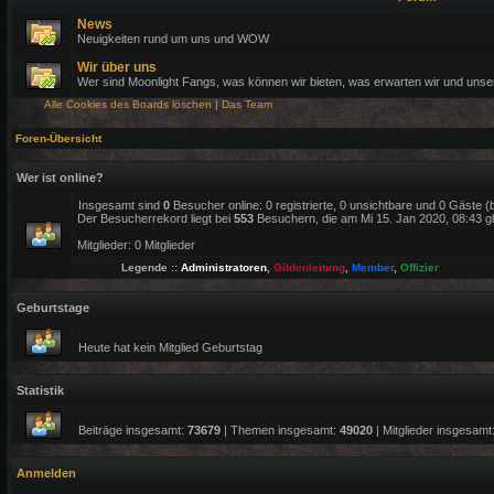
News
Neuigkeiten rund um uns und WOW
Wir über uns
Wer sind Moonlight Fangs, was können wir bieten, was erwarten wir und uns
Alle Cookies des Boards löschen
|
Das Team
Foren-Übersicht
Wer ist online?
Insgesamt sind
0
Besucher online: 0 registrierte, 0 unsichtbare und 0 Gäste 
Der Besucherrekord liegt bei
553
Besuchern, die am Mi 15. Jan 2020, 08:43 gle
Mitglieder: 0 Mitglieder
Legende ::
Administratoren
,
Gildenleitung
,
Member
,
Offizier
Geburtstage
Heute hat kein Mitglied Geburtstag
Statistik
Beiträge insgesamt:
73679
| Themen insgesamt:
49020
| Mitglieder insgesamt
Anmelden