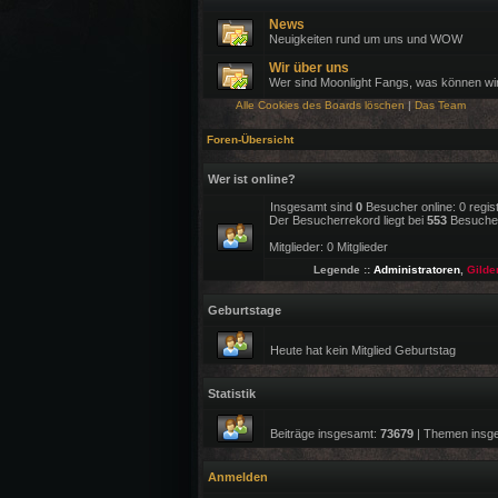
News
Neuigkeiten rund um uns und WOW
Wir über uns
Wer sind Moonlight Fangs, was können wi
Alle Cookies des Boards löschen
|
Das Team
Foren-Übersicht
Wer ist online?
Insgesamt sind
0
Besucher online: 0 regis
Der Besucherrekord liegt bei
553
Besuchern
Mitglieder: 0 Mitglieder
Legende ::
Administratoren
,
Gilde
Geburtstage
Heute hat kein Mitglied Geburtstag
Statistik
Beiträge insgesamt:
73679
| Themen insg
Anmelden