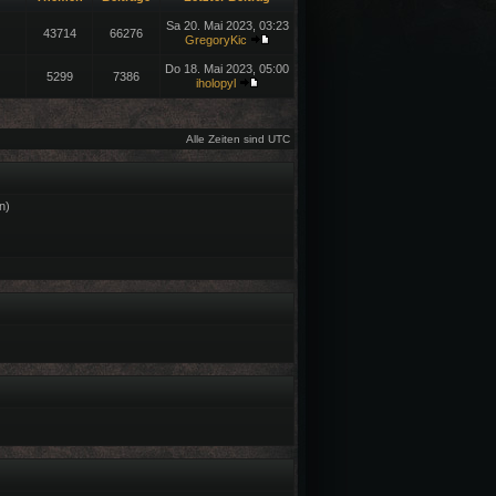
Sa 20. Mai 2023, 03:23
43714
66276
GregoryKic
Do 18. Mai 2023, 05:00
5299
7386
iholopyl
Alle Zeiten sind UTC
n)