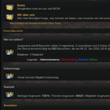
News
Neuigkeiten rund um uns und WOW
Wir über uns
Wer sind Moonlight Fangs, was können wir bieten, was erwarten wir und uns
Alle Cookies des Boards löschen
|
Das Team
Foren-Übersicht
Wer ist online?
Insgesamt sind
0
Besucher online: 0 registrierte, 0 unsichtbare und 0 Gäste 
Der Besucherrekord liegt bei
553
Besuchern, die am Mi 15. Jan 2020, 08:43 gle
Mitglieder: 0 Mitglieder
Legende ::
Administratoren
,
Gildenleitung
,
Member
,
Offizier
Geburtstage
Heute hat kein Mitglied Geburtstag
Statistik
Beiträge insgesamt:
73679
| Themen insgesamt:
49020
| Mitglieder insgesamt
Anmelden