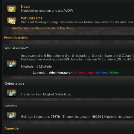
News
Neuigkeiten rund um uns und WOW
Wir über uns
Wer sind Moonlight Fangs, was können wir bieten, was erwarten wir und uns
Alle Cookies des Boards löschen
|
Das Team
Foren-Übersicht
Wer ist online?
Insgesamt sind
0
Besucher online: 0 registrierte, 0 unsichtbare und 0 Gäste 
Der Besucherrekord liegt bei
553
Besuchern, die am Mi 15. Jan 2020, 08:43 gle
Mitglieder: 0 Mitglieder
Legende ::
Administratoren
,
Gildenleitung
,
Member
,
Offizier
Geburtstage
Heute hat kein Mitglied Geburtstag
Statistik
Beiträge insgesamt:
73679
| Themen insgesamt:
49020
| Mitglieder insgesamt
Anmelden