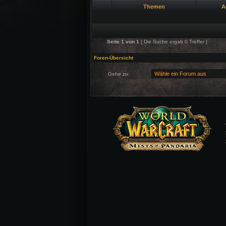
Themen
A
Seite
1
von
1
[ Die Suche ergab 0 Treffer ]
Foren-Übersicht
Gehe zu: