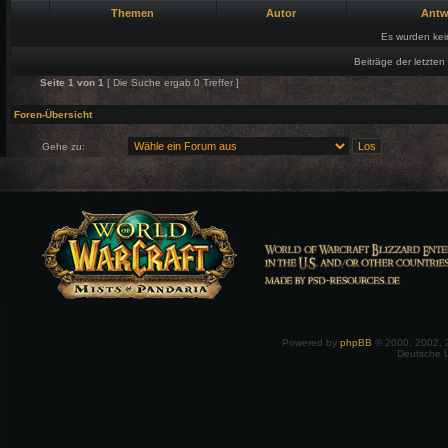
Themen
Autor
Antw
Es wurden ke
Beiträge der letzten
Seite
1
von
1
[ Die Suche ergab 0 Treffer ]
Foren-Übersicht
Gehe zu:
Powered by
phpBB
© 2000, 2002, 
Deutsche 