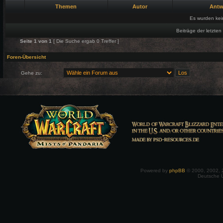
Themen
Autor
Antw
Es wurden ke
Beiträge der letzten
Seite
1
von
1
[ Die Suche ergab 0 Treffer ]
Foren-Übersicht
Gehe zu:
Powered by
phpBB
© 2000, 2002, 
Deutsche 