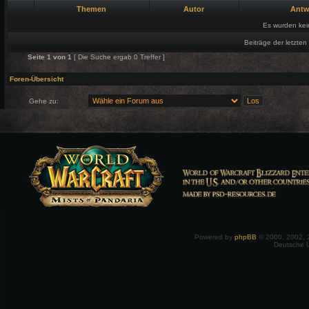
Themen
Autor
Antw
Es wurden ke
Beiträge der letzten
Seite
1
von
1
[ Die Suche ergab 0 Treffer ]
Foren-Übersicht
Gehe zu:
Powered by
phpBB
© 2000, 2002, 
Deutsche 