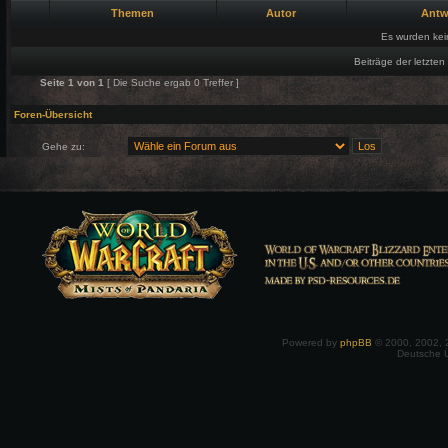
Themen
Autor
Antw
Es wurden ke
Beiträge der letzten
Seite
1
von
1
[ Die Suche ergab 0 Treffer ]
Foren-Übersicht
Gehe zu:
Powered by
phpBB
© 2000, 2002, 
Deutsche 