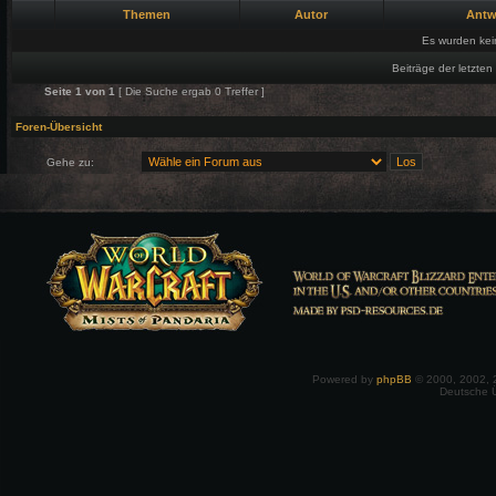
Themen
Autor
Antw
Es wurden ke
Beiträge der letzten
Seite
1
von
1
[ Die Suche ergab 0 Treffer ]
Foren-Übersicht
Gehe zu:
Powered by
phpBB
© 2000, 2002, 
Deutsche 