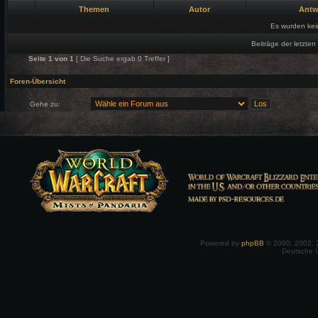
Themen
Autor
Antw
Es wurden ke
Beiträge der letzten
Seite
1
von
1
[ Die Suche ergab 0 Treffer ]
Foren-Übersicht
Gehe zu:
Powered by
phpBB
© 2000, 2002, 
Deutsche 