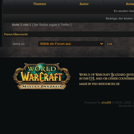
Themen
Autor
Antw
Es wurden ke
Beiträge der letzten
Seite
1
von
1
[ Die Suche ergab 0 Treffer ]
Foren-Übersicht
Gehe zu:
Powered by
phpBB
© 2000, 2002, 
Deutsche 