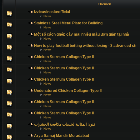
Themen
izzicasinositeofficial
in
News
Stainless Steel Metal Plate for Building
in
News
Một số cách ghép cây mai nhiều màu đơn giản tại nhà
in
News
How to play football betting without losing - 3 advanced str
in
News
Chicken Sternum Collagen Type II
in
News
Chicken Sternum Collagen Type II
in
News
Chicken Sternum Collagen Type II
in
News
Undenatured Chicken Collagen Type II
in
News
Chicken Sternum Collagen Type II
in
News
Chicken Sternum Collagen Type II
in
News
فنون المثالية لخدمات مكافحة الحشرات
in
News
Arya Samaj Mandir Moradabad
in
News