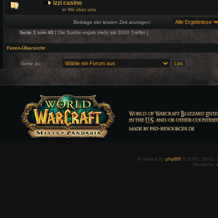
izzi casino
in
Wir über uns
Beiträge der letzten Zeit anzeigen:
Seite
1
von
40
[ Die Suche ergab mehr als 1000 Treffer ]
Foren-Übersicht
Gehe zu:
Powered by
phpBB
© 2000, 2002, 
Deutsche 