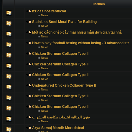
Themen
izzicasinositeofficial
in
News
Stainless Steel Metal Plate for Building
in
News
Một số cách ghép cây mai nhiều màu đơn giản tại nhà
in
News
How to play football betting without losing - 3 advanced str
in
News
Chicken Sternum Collagen Type II
in
News
Chicken Sternum Collagen Type II
in
News
Chicken Sternum Collagen Type II
in
News
Undenatured Chicken Collagen Type II
in
News
Chicken Sternum Collagen Type II
in
News
Chicken Sternum Collagen Type II
in
News
فنون المثالية لخدمات مكافحة الحشرات
in
News
Arya Samaj Mandir Moradabad
in
News