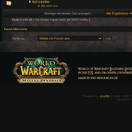
izzi casino
in
Wir über uns
Beiträge der letzten Zeit anzeigen:
Seite
1
von
40
[ Die Suche ergab mehr als 1000 Treffer ]
Foren-Übersicht
Gehe zu:
Powered by
phpBB
© 2000, 2002, 
Deutsche 