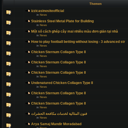
Themen
izzicasinositeofficial
in
News
Stainless Steel Metal Plate for Building
in
News
Một số cách ghép cây mai nhiều màu đơn giản tại nhà
in
News
How to play football betting without losing - 3 advanced str
in
News
Chicken Sternum Collagen Type II
in
News
Chicken Sternum Collagen Type II
in
News
Chicken Sternum Collagen Type II
in
News
Undenatured Chicken Collagen Type II
in
News
Chicken Sternum Collagen Type II
in
News
Chicken Sternum Collagen Type II
in
News
فنون المثالية لخدمات مكافحة الحشرات
in
News
Arya Samaj Mandir Moradabad
in
News