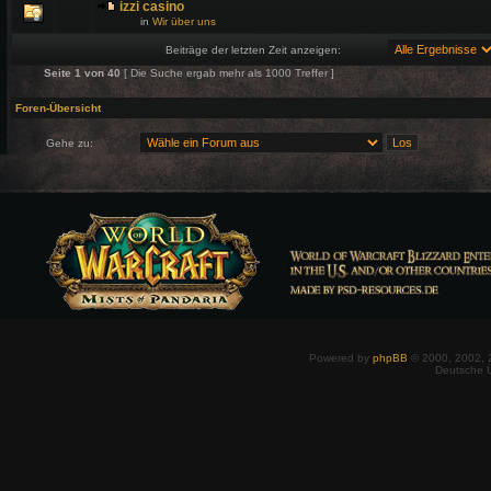
izzi casino
in
Wir über uns
Beiträge der letzten Zeit anzeigen:
Seite
1
von
40
[ Die Suche ergab mehr als 1000 Treffer ]
Foren-Übersicht
Gehe zu:
Powered by
phpBB
© 2000, 2002, 
Deutsche 