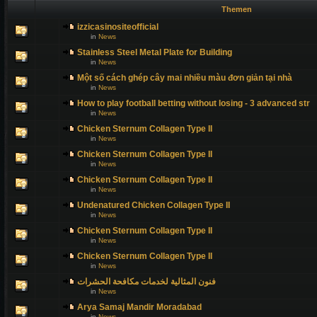
Themen
izzicasinositeofficial
in
News
Stainless Steel Metal Plate for Building
in
News
Một số cách ghép cây mai nhiều màu đơn giản tại nhà
in
News
How to play football betting without losing - 3 advanced str
in
News
Chicken Sternum Collagen Type II
in
News
Chicken Sternum Collagen Type II
in
News
Chicken Sternum Collagen Type II
in
News
Undenatured Chicken Collagen Type II
in
News
Chicken Sternum Collagen Type II
in
News
Chicken Sternum Collagen Type II
in
News
فنون المثالية لخدمات مكافحة الحشرات
in
News
Arya Samaj Mandir Moradabad
in
News