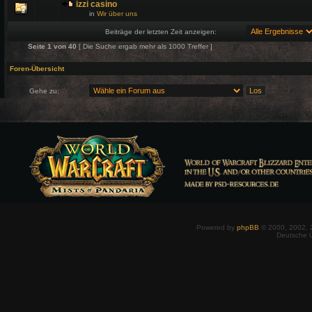
izzi casino
in
Wir über uns
Beiträge der letzten Zeit anzeigen:
Seite
1
von
40
[ Die Suche ergab mehr als 1000 Treffer ]
Foren-Übersicht
Gehe zu:
Powered by
phpBB
© 2000, 2002, 
Deutsche 