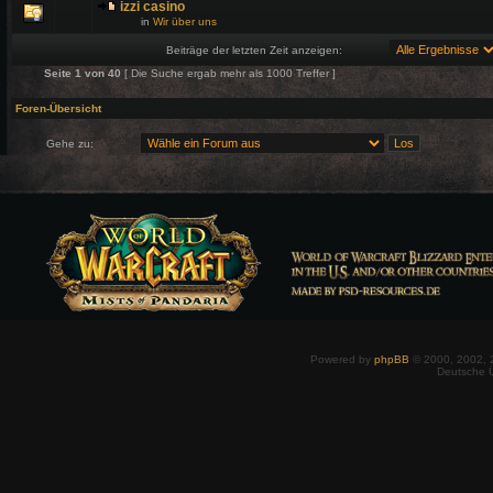
izzi casino
in
Wir über uns
Beiträge der letzten Zeit anzeigen:
Seite
1
von
40
[ Die Suche ergab mehr als 1000 Treffer ]
Foren-Übersicht
Gehe zu:
Powered by
phpBB
© 2000, 2002, 
Deutsche 