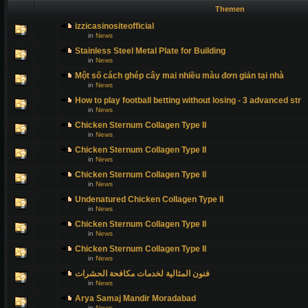
Themen
izzicasinositeofficial
in
News
Stainless Steel Metal Plate for Building
in
News
Một số cách ghép cây mai nhiều màu đơn giản tại nhà
in
News
How to play football betting without losing - 3 advanced str
in
News
Chicken Sternum Collagen Type II
in
News
Chicken Sternum Collagen Type II
in
News
Chicken Sternum Collagen Type II
in
News
Undenatured Chicken Collagen Type II
in
News
Chicken Sternum Collagen Type II
in
News
Chicken Sternum Collagen Type II
in
News
فنون المثالية لخدمات مكافحة الحشرات
in
News
Arya Samaj Mandir Moradabad
in
News