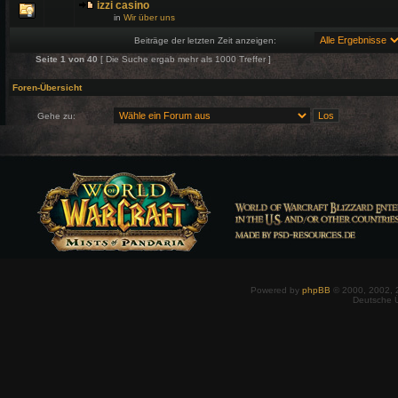
izzi casino
in
Wir über uns
Beiträge der letzten Zeit anzeigen:
Seite
1
von
40
[ Die Suche ergab mehr als 1000 Treffer ]
Foren-Übersicht
Gehe zu:
Powered by
phpBB
© 2000, 2002, 
Deutsche 