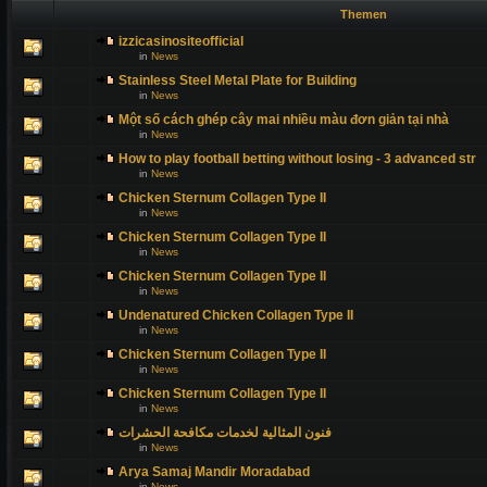
Themen
izzicasinositeofficial
in
News
Stainless Steel Metal Plate for Building
in
News
Một số cách ghép cây mai nhiều màu đơn giản tại nhà
in
News
How to play football betting without losing - 3 advanced str
in
News
Chicken Sternum Collagen Type II
in
News
Chicken Sternum Collagen Type II
in
News
Chicken Sternum Collagen Type II
in
News
Undenatured Chicken Collagen Type II
in
News
Chicken Sternum Collagen Type II
in
News
Chicken Sternum Collagen Type II
in
News
فنون المثالية لخدمات مكافحة الحشرات
in
News
Arya Samaj Mandir Moradabad
in
News