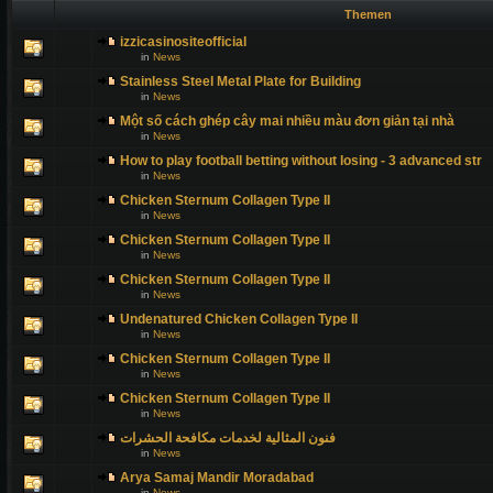
Themen
izzicasinositeofficial
in
News
Stainless Steel Metal Plate for Building
in
News
Một số cách ghép cây mai nhiều màu đơn giản tại nhà
in
News
How to play football betting without losing - 3 advanced str
in
News
Chicken Sternum Collagen Type II
in
News
Chicken Sternum Collagen Type II
in
News
Chicken Sternum Collagen Type II
in
News
Undenatured Chicken Collagen Type II
in
News
Chicken Sternum Collagen Type II
in
News
Chicken Sternum Collagen Type II
in
News
فنون المثالية لخدمات مكافحة الحشرات
in
News
Arya Samaj Mandir Moradabad
in
News