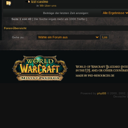
izzi casino
in
Wir über uns
Beiträge der letzten Zeit anzeigen:
Seite
1
von
40
[ Die Suche ergab mehr als 1000 Treffer ]
Foren-Übersicht
Gehe zu:
Powered by
phpBB
© 2000, 2002, 
Deutsche 