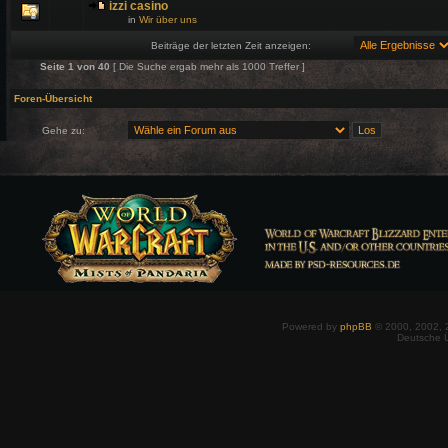
izzi casino
in
Wir über uns
Beiträge der letzten Zeit anzeigen:
Seite
1
von
40
[ Die Suche ergab mehr als 1000 Treffer ]
Foren-Übersicht
Gehe zu:
Powered by
phpBB
© 2000, 2002, 
Deutsche 