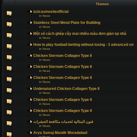
Themen
izzicasinositeofficial
in
News
Stainless Steel Metal Plate for Building
in
News
Một số cách ghép cây mai nhiều màu đơn giản tại nhà
in
News
How to play football betting without losing - 3 advanced str
in
News
Chicken Sternum Collagen Type II
in
News
Chicken Sternum Collagen Type II
in
News
Chicken Sternum Collagen Type II
in
News
Undenatured Chicken Collagen Type II
in
News
Chicken Sternum Collagen Type II
in
News
Chicken Sternum Collagen Type II
in
News
فنون المثالية لخدمات مكافحة الحشرات
in
News
Arya Samaj Mandir Moradabad
in
News