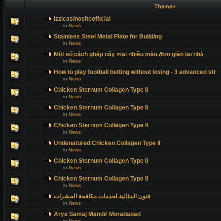
Themen
izzicasinositeofficial
in
News
Stainless Steel Metal Plate for Building
in
News
Một số cách ghép cây mai nhiều màu đơn giản tại nhà
in
News
How to play football betting without losing - 3 advanced str
in
News
Chicken Sternum Collagen Type II
in
News
Chicken Sternum Collagen Type II
in
News
Chicken Sternum Collagen Type II
in
News
Undenatured Chicken Collagen Type II
in
News
Chicken Sternum Collagen Type II
in
News
Chicken Sternum Collagen Type II
in
News
فنون المثالية لخدمات مكافحة الحشرات
in
News
Arya Samaj Mandir Moradabad
in
News