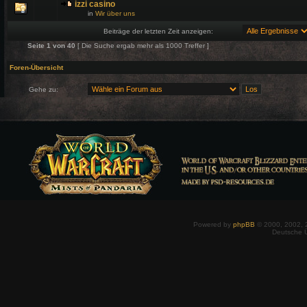
izzi casino
in
Wir über uns
Beiträge der letzten Zeit anzeigen:
Seite
1
von
40
[ Die Suche ergab mehr als 1000 Treffer ]
Foren-Übersicht
Gehe zu:
Powered by
phpBB
© 2000, 2002, 
Deutsche 