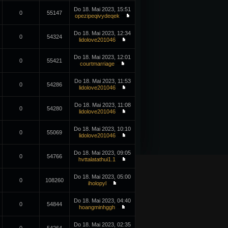
Do 18. Mai 2023, 15:51
0
55147
opezipeqivydeqek
Do 18. Mai 2023, 12:34
0
54324
lidolove201046
Do 18. Mai 2023, 12:01
0
55421
courtmarriage
Do 18. Mai 2023, 11:53
0
54286
lidolove201046
Do 18. Mai 2023, 11:08
0
54280
lidolove201046
Do 18. Mai 2023, 10:10
0
55069
lidolove201046
Do 18. Mai 2023, 09:05
0
54766
hvttalatathui1.1
Do 18. Mai 2023, 05:00
0
108260
iholopyl
Do 18. Mai 2023, 04:40
0
54844
hoangminhggh
Do 18. Mai 2023, 02:35