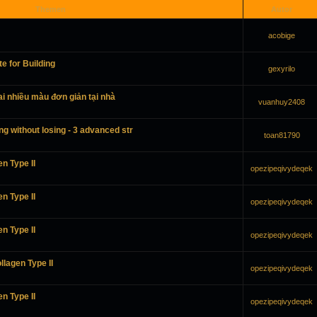
Themen
Autor
acobige
te for Building
gexyrilo
i nhiều màu đơn giản tại nhà
vuanhuy2408
ing without losing - 3 advanced str
toan81790
n Type II
opezipeqivydeqek
n Type II
opezipeqivydeqek
n Type II
opezipeqivydeqek
lagen Type II
opezipeqivydeqek
n Type II
opezipeqivydeqek