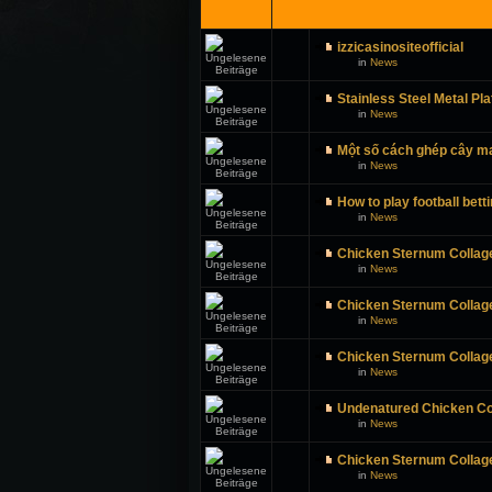
izzicasinositeofficial
in
News
Stainless Steel Metal Pla
in
News
Một số cách ghép cây ma
in
News
How to play football bett
in
News
Chicken Sternum Collage
in
News
Chicken Sternum Collage
in
News
Chicken Sternum Collage
in
News
Undenatured Chicken Col
in
News
Chicken Sternum Collage
in
News