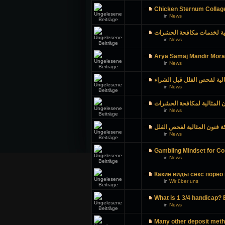
Chicken Sternum Collage
in
News
لية لخدمات مكافحة الحشرات
in
News
Arya Samaj Mandir Mor
in
News
لية لفحص الفلل قبل الشراء
in
News
 المثالية لمكافحة الحشرات
in
News
 فنون المثالية لفحص الفلل
in
News
Gambling Mindset for Con
in
News
Какие виды секс порно 
in
Wir über uns
What is 1 3/4 handicap? 
in
News
Many other deposit meth