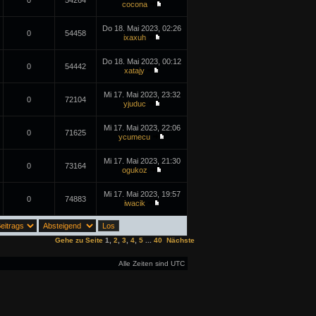
0
54264
cocona
Do 18. Mai 2023, 02:26
0
54458
ixaxuh
Do 18. Mai 2023, 00:12
0
54442
xatajy
Mi 17. Mai 2023, 23:32
0
72104
yjuduc
Mi 17. Mai 2023, 22:06
0
71625
ycumecu
Mi 17. Mai 2023, 21:30
0
73164
ogukoz
Mi 17. Mai 2023, 19:57
0
74883
iwacik
Gehe zu Seite
1
,
2
,
3
,
4
,
5
...
40
Nächste
Alle Zeiten sind UTC