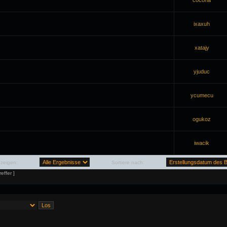
cocona
ixaxuh
xatajy
yjuduc
ycumecu
ogukoz
iwacik
nzeigen:
Sortiere nach:
effer ]