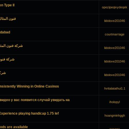
n Type II
opezipeqivydeqek
فنون المثا
lidolove201046
adabad
courtmarriage
شركة فنون المثا
lidolove201046
شركة فنون
lidolove201046
شركة
lidolove201046
sistently Winning in Online Casinos
hvttalatathui1.1
видео у вас появится случай увидать на
iholopyl
Experience playing handicap 1.75 lef
hoangminhggh
ods are available