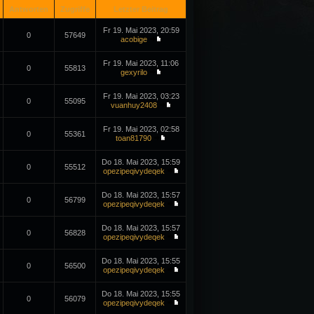
Antworten
Zugriffe
Letzter Beitrag
Fr 19. Mai 2023, 20:59
0
57649
acobige
Fr 19. Mai 2023, 11:06
0
55813
gexyrilo
Fr 19. Mai 2023, 03:23
0
55095
vuanhuy2408
Fr 19. Mai 2023, 02:58
0
55361
toan81790
Do 18. Mai 2023, 15:59
0
55512
opezipeqivydeqek
Do 18. Mai 2023, 15:57
0
56799
opezipeqivydeqek
Do 18. Mai 2023, 15:57
0
56828
opezipeqivydeqek
Do 18. Mai 2023, 15:55
0
56500
opezipeqivydeqek
Do 18. Mai 2023, 15:55
0
56079
opezipeqivydeqek