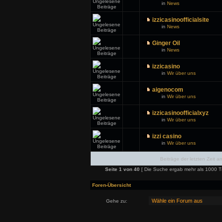
in
News
izzicasinoofficialsite
in
News
Ginger Oil
in
News
izzicasino
in
Wir über uns
aigenocom
in
Wir über uns
izzicasinoofficialxyz
in
Wir über uns
izzi casino
in
Wir über uns
Beiträge der letzten Zeit a
Seite
1
von
40
[ Die Suche ergab mehr als 1000 Tr
Foren-Übersicht
Gehe zu: