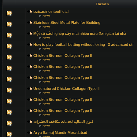
Themen
izzicasinositeofficial
in
News
Stainless Steel Metal Plate for Building
in
News
Một số cách ghép cây mai nhiều màu đơn giản tại nhà
in
News
How to play football betting without losing - 3 advanced str
in
News
Chicken Sternum Collagen Type II
in
News
Chicken Sternum Collagen Type II
in
News
Chicken Sternum Collagen Type II
in
News
Undenatured Chicken Collagen Type II
in
News
Chicken Sternum Collagen Type II
in
News
Chicken Sternum Collagen Type II
in
News
فنون المثالية لخدمات مكافحة الحشرات
in
News
Arya Samaj Mandir Moradabad
in
News