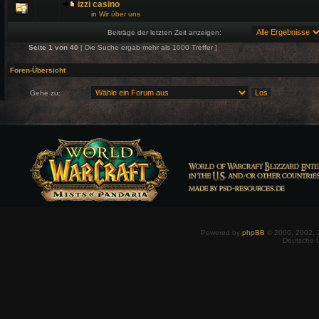
izzi casino
in
Wir über uns
Beiträge der letzten Zeit anzeigen:
Seite
1
von
40
[ Die Suche ergab mehr als 1000 Treffer ]
Foren-Übersicht
Gehe zu:
Powered by
phpBB
© 2000, 2002, 
Deutsche 