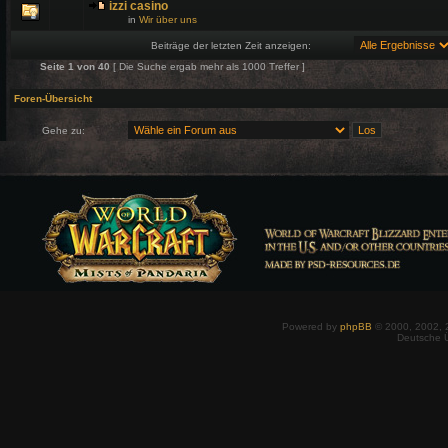
izzi casino
in
Wir über uns
Beiträge der letzten Zeit anzeigen:
Seite
1
von
40
[ Die Suche ergab mehr als 1000 Treffer ]
Foren-Übersicht
Gehe zu:
Powered by
phpBB
© 2000, 2002, 
Deutsche 