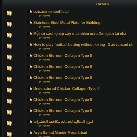
Themen
izzicasinositeofficial
in
News
Stainless Steel Metal Plate for Building
in
News
Một số cách ghép cây mai nhiều màu đơn giản tại nhà
in
News
How to play football betting without losing - 3 advanced str
in
News
Chicken Sternum Collagen Type II
in
News
Chicken Sternum Collagen Type II
in
News
Chicken Sternum Collagen Type II
in
News
Undenatured Chicken Collagen Type II
in
News
Chicken Sternum Collagen Type II
in
News
Chicken Sternum Collagen Type II
in
News
فنون المثالية لخدمات مكافحة الحشرات
in
News
Arya Samaj Mandir Moradabad
in
News