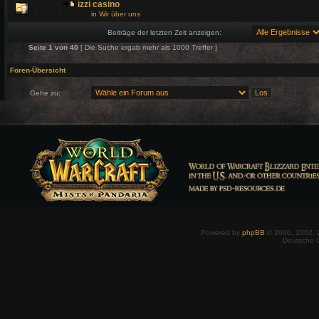
izzi casino
in
Wir über uns
Beiträge der letzten Zeit anzeigen:
Seite
1
von
40
[ Die Suche ergab mehr als 1000 Treffer ]
Foren-Übersicht
Gehe zu:
Powered by
phpBB
© 2000, 2002, 
Deutsche 