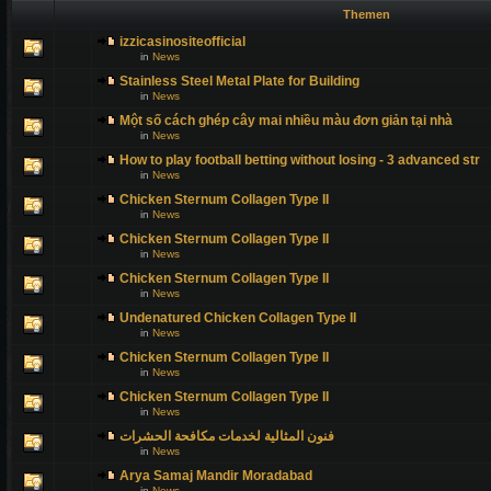
Themen
izzicasinositeofficial
in
News
Stainless Steel Metal Plate for Building
in
News
Một số cách ghép cây mai nhiều màu đơn giản tại nhà
in
News
How to play football betting without losing - 3 advanced str
in
News
Chicken Sternum Collagen Type II
in
News
Chicken Sternum Collagen Type II
in
News
Chicken Sternum Collagen Type II
in
News
Undenatured Chicken Collagen Type II
in
News
Chicken Sternum Collagen Type II
in
News
Chicken Sternum Collagen Type II
in
News
فنون المثالية لخدمات مكافحة الحشرات
in
News
Arya Samaj Mandir Moradabad
in
News