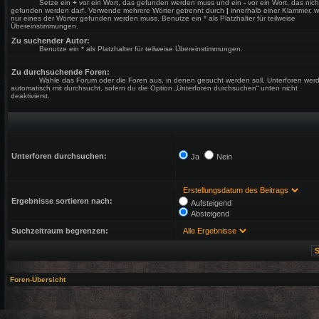
Setze ein
+
vor ein Wort, das gefunden werden muss und ein
-
vor ein Wort, das nich
gefunden werden darf. Verwende mehrere Wörter getrennt durch
|
innerhalb einer Klammer, 
nur eines der Wörter gefunden werden muss. Benutze ein * als Platzhalter für teilweise
Übereinstimmungen.
Zu suchender Autor:
Benutze ein * als Platzhalter für teilweise Übereinstimmungen.
Zu durchsuchende Foren:
Wähle das Forum oder die Foren aus, in denen gesucht werden soll. Unterforen wer
automatisch mit durchsucht, sofern du die Option „Unterforen durchsuchen“ unten nicht
deaktivierst.
Unterforen durchsuchen:
Ja
Nein
Ergebnisse sortieren nach:
Aufsteigend
Absteigend
Suchzeitraum begrenzen:
Foren-Übersicht