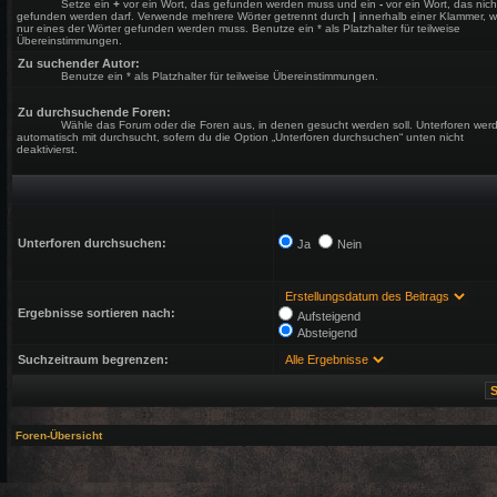
Setze ein
+
vor ein Wort, das gefunden werden muss und ein
-
vor ein Wort, das nich
gefunden werden darf. Verwende mehrere Wörter getrennt durch
|
innerhalb einer Klammer, 
nur eines der Wörter gefunden werden muss. Benutze ein * als Platzhalter für teilweise
Übereinstimmungen.
Zu suchender Autor:
Benutze ein * als Platzhalter für teilweise Übereinstimmungen.
Zu durchsuchende Foren:
Wähle das Forum oder die Foren aus, in denen gesucht werden soll. Unterforen wer
automatisch mit durchsucht, sofern du die Option „Unterforen durchsuchen“ unten nicht
deaktivierst.
Unterforen durchsuchen:
Ja
Nein
Ergebnisse sortieren nach:
Aufsteigend
Absteigend
Suchzeitraum begrenzen:
Foren-Übersicht