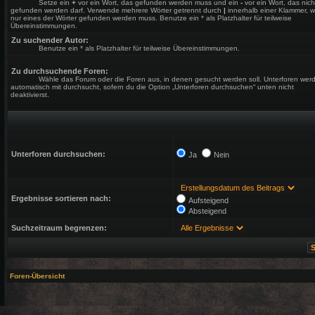
Setze ein
+
vor ein Wort, das gefunden werden muss und ein
-
vor ein Wort, das nich
gefunden werden darf. Verwende mehrere Wörter getrennt durch
|
innerhalb einer Klammer, 
nur eines der Wörter gefunden werden muss. Benutze ein * als Platzhalter für teilweise
Übereinstimmungen.
Zu suchender Autor:
Benutze ein * als Platzhalter für teilweise Übereinstimmungen.
Zu durchsuchende Foren:
Wähle das Forum oder die Foren aus, in denen gesucht werden soll. Unterforen wer
automatisch mit durchsucht, sofern du die Option „Unterforen durchsuchen“ unten nicht
deaktivierst.
Unterforen durchsuchen:
Ja
Nein
Ergebnisse sortieren nach:
Aufsteigend
Absteigend
Suchzeitraum begrenzen:
Foren-Übersicht