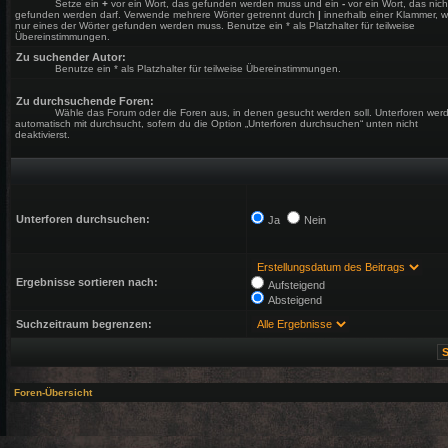
Setze ein
+
vor ein Wort, das gefunden werden muss und ein
-
vor ein Wort, das nich
gefunden werden darf. Verwende mehrere Wörter getrennt durch
|
innerhalb einer Klammer, 
nur eines der Wörter gefunden werden muss. Benutze ein * als Platzhalter für teilweise
Übereinstimmungen.
Zu suchender Autor:
Benutze ein * als Platzhalter für teilweise Übereinstimmungen.
Zu durchsuchende Foren:
Wähle das Forum oder die Foren aus, in denen gesucht werden soll. Unterforen wer
automatisch mit durchsucht, sofern du die Option „Unterforen durchsuchen“ unten nicht
deaktivierst.
Unterforen durchsuchen:
Ja
Nein
Ergebnisse sortieren nach:
Aufsteigend
Absteigend
Suchzeitraum begrenzen:
Foren-Übersicht