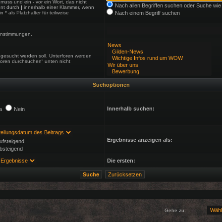
 muss und ein
-
vor ein Wort, das nicht
Nach allen Begriffen suchen oder Suche w
nnt durch
|
innerhalb einer Klammer, wenn
 als Platzhalter für teilweise
Nach einem Begriff suchen
reinstimmungen.
gesucht werden soll. Unterforen werden
foren durchsuchen“ unten nicht
Suchoptionen
Innerhalb suchen:
a
Nein
Ergebnisse anzeigen als:
ufsteigend
bsteigend
Die ersten:
Gehe zu: