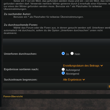
Setze ein
+
vor ein Wort, das gefunden werden muss und ein
-
vor ein Wort, das nich
gefunden werden darf. Verwende mehrere Wörter getrennt durch
|
innerhalb einer Klammer, 
nur eines der Wörter gefunden werden muss. Benutze ein * als Platzhalter für teilweise
Übereinstimmungen.
Zu suchender Autor:
Benutze ein * als Platzhalter für teilweise Übereinstimmungen.
Zu durchsuchende Foren:
Wähle das Forum oder die Foren aus, in denen gesucht werden soll. Unterforen wer
automatisch mit durchsucht, sofern du die Option „Unterforen durchsuchen“ unten nicht
deaktivierst.
Unterforen durchsuchen:
Ja
Nein
Ergebnisse sortieren nach:
Aufsteigend
Absteigend
Suchzeitraum begrenzen:
Foren-Übersicht