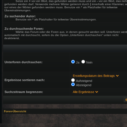
Setze ein
+
vor ein Wort, das gefunden werden muss und ein
-
vor ein Wort, das nich
gefunden werden darf. Verwende mehrere Wörter getrennt durch
|
innerhalb einer Klammer, 
nur eines der Wörter gefunden werden muss. Benutze ein * als Platzhalter für teilweise
Übereinstimmungen.
Zu suchender Autor:
Benutze ein * als Platzhalter für teilweise Übereinstimmungen.
Zu durchsuchende Foren:
Wähle das Forum oder die Foren aus, in denen gesucht werden soll. Unterforen wer
automatisch mit durchsucht, sofern du die Option „Unterforen durchsuchen“ unten nicht
deaktivierst.
Unterforen durchsuchen:
Ja
Nein
Ergebnisse sortieren nach:
Aufsteigend
Absteigend
Suchzeitraum begrenzen:
Foren-Übersicht