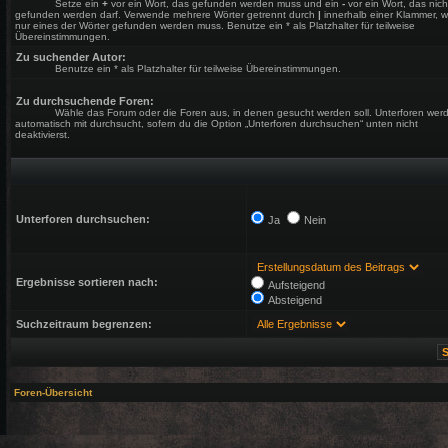
Setze ein
+
vor ein Wort, das gefunden werden muss und ein
-
vor ein Wort, das nich
gefunden werden darf. Verwende mehrere Wörter getrennt durch
|
innerhalb einer Klammer, 
nur eines der Wörter gefunden werden muss. Benutze ein * als Platzhalter für teilweise
Übereinstimmungen.
Zu suchender Autor:
Benutze ein * als Platzhalter für teilweise Übereinstimmungen.
Zu durchsuchende Foren:
Wähle das Forum oder die Foren aus, in denen gesucht werden soll. Unterforen wer
automatisch mit durchsucht, sofern du die Option „Unterforen durchsuchen“ unten nicht
deaktivierst.
Unterforen durchsuchen:
Ja
Nein
Ergebnisse sortieren nach:
Aufsteigend
Absteigend
Suchzeitraum begrenzen:
Foren-Übersicht