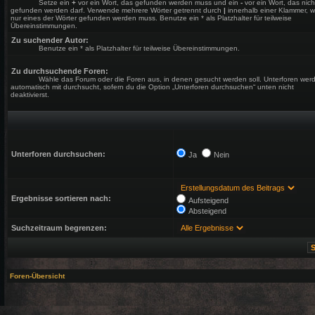
Setze ein
+
vor ein Wort, das gefunden werden muss und ein
-
vor ein Wort, das nich
gefunden werden darf. Verwende mehrere Wörter getrennt durch
|
innerhalb einer Klammer, 
nur eines der Wörter gefunden werden muss. Benutze ein * als Platzhalter für teilweise
Übereinstimmungen.
Zu suchender Autor:
Benutze ein * als Platzhalter für teilweise Übereinstimmungen.
Zu durchsuchende Foren:
Wähle das Forum oder die Foren aus, in denen gesucht werden soll. Unterforen wer
automatisch mit durchsucht, sofern du die Option „Unterforen durchsuchen“ unten nicht
deaktivierst.
Unterforen durchsuchen:
Ja
Nein
Ergebnisse sortieren nach:
Aufsteigend
Absteigend
Suchzeitraum begrenzen:
Foren-Übersicht