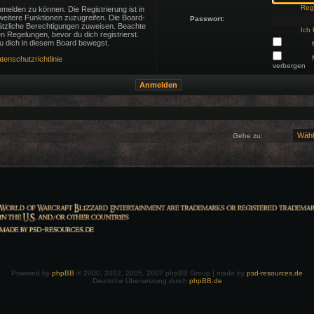
Regi
melden zu können. Die Registrierung ist in
 weitere Funktionen zuzugreifen. Die Board-
Passwort:
sätzliche Berechtigungen zuweisen. Beachte
Ich
 Regelungen, bevor du dich registrierst.
du dich in diesem Board bewegst.
tenschutzrichtlinie
verbergen
Gehe zu:
Powered by
phpBB
© 2000, 2002, 2005, 2007 phpBB Group | made by
psd-resources.de
Deutsche Übersetzung durch
phpBB.de