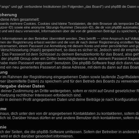
ht Fangs“ und ggf. verbundene Institutionen (im Folgenden „das Board“) und phpBB die Daten
icherung
edene Arten gesammelt:
oards mehrere Cookies. Cookies sind kleine Textdateien, die dein Browser als temporäre Dat
tzer-ID) sowie eine anonyme Sitzungs-Nummer (Session-ID), die dir von phpBB automatisch 
t und wird dazu verwendet, Informationen über die von dir gelesenen Beiträge zu speichern,
nformationen an den Betreiber übermittelt werden. Dies betrifft — ohne Anspruch auf Vollstä
men der Registrierung erfasst werden und die von dir nach deiner Registrierung erstellten N
tzernamen, einem Passwort zur Anmeldung mit diesem Konto und einer persönlichen und gül
Verschlüsselung (Hash) gespeichert, so dass es sicher ist. Jedoch wird dir empfohl
 Das Passwort ist dein Schlüssel zu deinem Benutzerkonto für das Board, also g
rs, der phpBB Group oder ein Dritter berechtigterweise nach deinem Passwort fragen
h habe mein Passwort vergessen“ benutzen. Die phpBB-Software fragt dich dann 
nd ein neu generiertes Passwort an diese Adresse, mit dem du dann auf das Board
rung
dir im Rahmen der Registrierung eingegebenen Daten sowie laufende Zugriffsdaten
er übermittelte Daten) zu speichern und für den Betrieb des Boards zu verwenden
tergabe deiner Daten
t deiner Zustimmung an Dritte weitergeben, sofern er nicht auf Grund gesetzliche
chsetzung rechtlicher Interessen erforderlich sind.
dir in deinem Profil angegebenen Daten und deine Beiträge je nach Konfiguration 
hme
inaus, dich unter den von dir angegebenen Kontaktdaten zu kontaktieren, sofern di
ich ist. Darüber hinaus dürfen er und andere Benutzer dich kontaktieren, sofern du
nie
ich der Seiten, die die phpBB-Software umfassen. Sofern der Betreiber in anderen 
ird er dich darüber gesondert informieren.