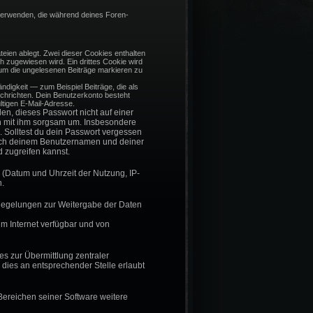
 verwenden, die während deines Foren-
eien ablegt. Zwei dieser Cookies enthalten
zugewiesen wird. Ein drittes Cookie wird
 um die ungelesenen Beiträge markieren zu
ndigkeit — zum Beispiel Beiträge, die als
achrichten. Dein Benutzerkonto besteht
tigen E-Mail-Adresse.
en, dieses Passwort nicht auf einer
eh mit ihm sorgsam um. Insbesondere
. Solltest du dein Passwort vergessen
nach deinem Benutzernamen und deiner
 zugreifen kannst.
 (Datum und Uhrzeit der Nutzung, IP-
.
r Regelungen zur Weitergabe der Daten
im Internet verfügbar und von
es zur Übermittlung zentraler
 dies an entsprechender Stelle erlaubt
Bereichen seiner Software weitere