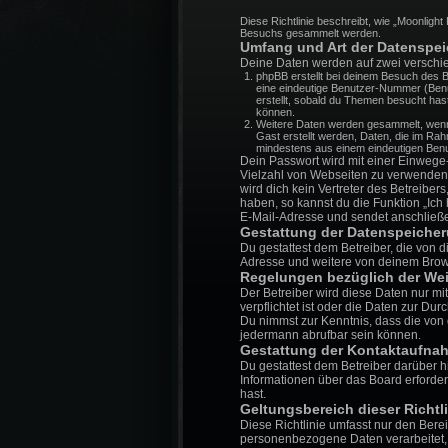
Diese Richtlinie beschreibt, wie „Moonlig
Besuchs gesammelt werden.
Umfang und Art der Datenspe
Deine Daten werden auf zwei verschi
phpBB erstellt bei deinem Besuch des B
eine eindeutige Benutzer-Nummer (Benu
erstellt, sobald du Themen besucht has
können.
Weitere Daten werden gesammelt, wenn I
Gast erstellt werden, Daten, die im Rah
mindestens aus einem eindeutigen Benu
Dein Passwort wird mit einer Einwege-
Vielzahl von Webseiten zu verwenden.
wird dich kein Vertreter des Betreibe
haben, so kannst du die Funktion „Ic
E-Mail-Adresse und sendet anschließe
Gestattung der Datenspeiche
Du gestattest dem Betreiber, die von 
Adresse und weitere von deinem Brows
Regelungen bezüglich der Wei
Der Betreiber wird diese Daten nur mi
verpflichtet ist oder die Daten zur Dur
Du nimmst zur Kenntnis, dass die von 
jedermann abrufbar sein können.
Gestattung der Kontaktaufna
Du gestattest dem Betreiber darüber h
Informationen über das Board erforderl
hast.
Geltungsbereich dieser Richtli
Diese Richtlinie umfasst nur den Bere
personenbezogene Daten verarbeitet, w