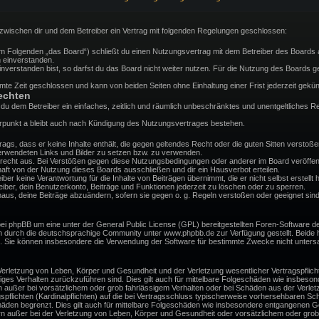
d zwischen dir und dem Betreiber ein Vertrag mit folgenden Regelungen geschlossen:
(im Folgenden „das Board“) schließt du einen Nutzungsvertrag mit dem Betreiber des Boards a
 einverstanden.
verstanden bist, so darfst du das Board nicht weiter nutzen. Für die Nutzung des Boards gelt
te Zeit geschlossen und kann von beiden Seiten ohne Einhaltung einer Frist jederzeit gekün
echten
st du dem Betreiber ein einfaches, zeitlich und räumlich unbeschränktes und unentgeltliches
rpunkt a bleibt auch nach Kündigung des Nutzungsvertrages bestehen.
itrags, dass er keine Inhalte enthält, die gegen geltendes Recht oder die guten Sitten versto
 verwendeten Links und Bilder zu setzen bzw. zu verwenden.
recht aus. Bei Verstößen gegen diese Nutzungsbedingungen oder anderer im Board veröffent
ft von der Nutzung dieses Boards ausschließen und dir ein Hausverbot erteilen.
er keine Verantwortung für die Inhalte von Beiträgen übernimmt, die er nicht selbst erstellt h
ber, dein Benutzerkonto, Beiträge und Funktionen jederzeit zu löschen oder zu sperren.
naus, deine Beiträge abzuändern, sofern sie gegen o. g. Regeln verstoßen oder geeignet sind
bei phpBB um eine unter der General Public License (GPL) bereitgestellten Foren-Software
 durch die deutschsprachige Community unter www.phpbb.de zur Verfügung gestellt. Beide ha
d. Sie können insbesondere die Verwendung der Software für bestimmte Zwecke nicht untersa
erletzung von Leben, Körper und Gesundheit und der Verletzung wesentlicher Vertragspflichte
ssiges Verhalten zurückzuführen sind. Dies gilt auch für mittelbare Folgeschäden wie insbe
n außer bei vorsätzlichem oder grob fahrlässigem Verhalten oder bei Schäden aus der Verle
gspflichten (Kardinalpflichten) auf die bei Vertragsschluss typischerweise vorhersehbaren S
häden begrenzt. Dies gilt auch für mittelbare Folgeschäden wie insbesondere entgangenen G
n außer bei der Verletzung von Leben, Körper und Gesundheit oder vorsätzlichem oder grob 