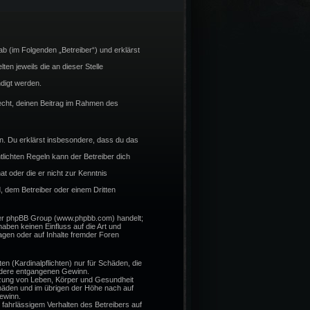
b (im Folgenden „Betreiber“) und erklärst
en jeweils die an dieser Stelle
digt werden.
 Recht, deinen Beitrag im Rahmen des
ßen. Du erklärst insbesondere, dass du das
lichten Regeln kann der Betreiber dich
at oder die er nicht zur Kenntnis
, dem Betreiber oder einem Dritten
 der phpBB Group (www.phpbb.com) handelt;
ben keinen Einfluss auf die Art und
gen oder auf Inhalte fremder Foren
n (Kardinalpflichten) nur für Schäden, die
sondere entgangenen Gewinn.
tzung von Leben, Körper und Gesundheit
chäden und im übrigen der Höhe nach auf
ewinn.
fahrlässigem Verhalten des Betreibers auf