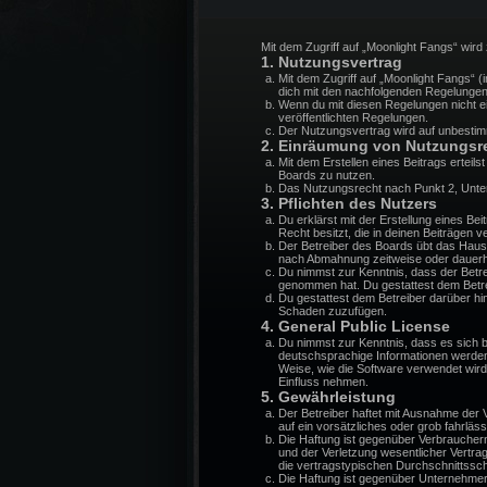
Mit dem Zugriff auf „Moonlight Fangs“ wir
1. Nutzungsvertrag
Mit dem Zugriff auf „Moonlight Fangs“ 
dich mit den nachfolgenden Regelungen
Wenn du mit diesen Regelungen nicht ein
veröffentlichten Regelungen.
Der Nutzungsvertrag wird auf unbestimm
2. Einräumung von Nutzungsr
Mit dem Erstellen eines Beitrags erteil
Boards zu nutzen.
Das Nutzungsrecht nach Punkt 2, Unte
3. Pflichten des Nutzers
Du erklärst mit der Erstellung eines Be
Recht besitzt, die in deinen Beiträgen
Der Betreiber des Boards übt das Haus
nach Abmahnung zeitweise oder dauerha
Du nimmst zur Kenntnis, dass der Betreib
genommen hat. Du gestattest dem Betrei
Du gestattest dem Betreiber darüber hi
Schaden zuzufügen.
4. General Public License
Du nimmst zur Kenntnis, dass es sich 
deutschsprachige Informationen werden
Weise, wie die Software verwendet wir
Einfluss nehmen.
5. Gewährleistung
Der Betreiber haftet mit Ausnahme der V
auf ein vorsätzliches oder grob fahrlä
Die Haftung ist gegenüber Verbraucher
und der Verletzung wesentlicher Vertra
die vertragstypischen Durchschnittssc
Die Haftung ist gegenüber Unternehmer