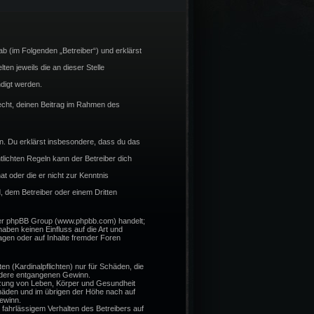
b (im Folgenden „Betreiber“) und erklärst
en jeweils die an dieser Stelle
digt werden.
 Recht, deinen Beitrag im Rahmen des
ßen. Du erklärst insbesondere, dass du das
lichten Regeln kann der Betreiber dich
at oder die er nicht zur Kenntnis
, dem Betreiber oder einem Dritten
 der phpBB Group (www.phpbb.com) handelt;
ben keinen Einfluss auf die Art und
gen oder auf Inhalte fremder Foren
n (Kardinalpflichten) nur für Schäden, die
sondere entgangenen Gewinn.
tzung von Leben, Körper und Gesundheit
chäden und im übrigen der Höhe nach auf
ewinn.
fahrlässigem Verhalten des Betreibers auf