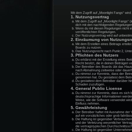
Mit dem Zugriff auf „Moonlight Fangs“ wir
1. Nutzungsvertrag
Mit dem Zugriff auf „Moonlight Fangs“ 
dich mit den nachfolgenden Regelungen
Wenn du mit diesen Regelungen nicht ein
veröffentlichten Regelungen.
Der Nutzungsvertrag wird auf unbestimm
2. Einräumung von Nutzungsr
Mit dem Erstellen eines Beitrags erteil
Boards zu nutzen.
Das Nutzungsrecht nach Punkt 2, Unte
3. Pflichten des Nutzers
Du erklärst mit der Erstellung eines Be
Recht besitzt, die in deinen Beiträgen
Der Betreiber des Boards übt das Haus
nach Abmahnung zeitweise oder dauerha
Du nimmst zur Kenntnis, dass der Betreib
genommen hat. Du gestattest dem Betrei
Du gestattest dem Betreiber darüber hi
Schaden zuzufügen.
4. General Public License
Du nimmst zur Kenntnis, dass es sich 
deutschsprachige Informationen werden
Weise, wie die Software verwendet wir
Einfluss nehmen.
5. Gewährleistung
Der Betreiber haftet mit Ausnahme der V
auf ein vorsätzliches oder grob fahrlä
Die Haftung ist gegenüber Verbraucher
und der Verletzung wesentlicher Vertra
die vertragstypischen Durchschnittssc
Die Haftung ist gegenüber Unternehmer