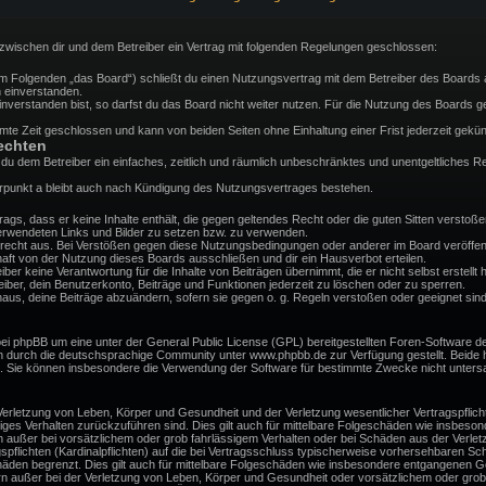
d zwischen dir und dem Betreiber ein Vertrag mit folgenden Regelungen geschlossen:
(im Folgenden „das Board“) schließt du einen Nutzungsvertrag mit dem Betreiber des Boards a
 einverstanden.
verstanden bist, so darfst du das Board nicht weiter nutzen. Für die Nutzung des Boards gelt
te Zeit geschlossen und kann von beiden Seiten ohne Einhaltung einer Frist jederzeit gekün
echten
st du dem Betreiber ein einfaches, zeitlich und räumlich unbeschränktes und unentgeltliches
rpunkt a bleibt auch nach Kündigung des Nutzungsvertrages bestehen.
itrags, dass er keine Inhalte enthält, die gegen geltendes Recht oder die guten Sitten versto
 verwendeten Links und Bilder zu setzen bzw. zu verwenden.
recht aus. Bei Verstößen gegen diese Nutzungsbedingungen oder anderer im Board veröffent
ft von der Nutzung dieses Boards ausschließen und dir ein Hausverbot erteilen.
er keine Verantwortung für die Inhalte von Beiträgen übernimmt, die er nicht selbst erstellt h
ber, dein Benutzerkonto, Beiträge und Funktionen jederzeit zu löschen oder zu sperren.
naus, deine Beiträge abzuändern, sofern sie gegen o. g. Regeln verstoßen oder geeignet sind
bei phpBB um eine unter der General Public License (GPL) bereitgestellten Foren-Software
 durch die deutschsprachige Community unter www.phpbb.de zur Verfügung gestellt. Beide ha
d. Sie können insbesondere die Verwendung der Software für bestimmte Zwecke nicht untersa
erletzung von Leben, Körper und Gesundheit und der Verletzung wesentlicher Vertragspflichte
ssiges Verhalten zurückzuführen sind. Dies gilt auch für mittelbare Folgeschäden wie insbe
n außer bei vorsätzlichem oder grob fahrlässigem Verhalten oder bei Schäden aus der Verle
gspflichten (Kardinalpflichten) auf die bei Vertragsschluss typischerweise vorhersehbaren S
häden begrenzt. Dies gilt auch für mittelbare Folgeschäden wie insbesondere entgangenen G
n außer bei der Verletzung von Leben, Körper und Gesundheit oder vorsätzlichem oder grob 