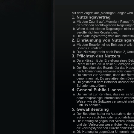
Mit dem Zugriff auf „Moonlight Fangs“ wir
1. Nutzungsvertrag
Mit dem Zugriff auf „Moonlight Fangs“ 
dich mit den nachfolgenden Regelungen
Wenn du mit diesen Regelungen nicht ein
veröffentlichten Regelungen.
Der Nutzungsvertrag wird auf unbestimm
2. Einräumung von Nutzungsr
Mit dem Erstellen eines Beitrags erteil
Boards zu nutzen.
Das Nutzungsrecht nach Punkt 2, Unte
3. Pflichten des Nutzers
Du erklärst mit der Erstellung eines Be
Recht besitzt, die in deinen Beiträgen
Der Betreiber des Boards übt das Haus
nach Abmahnung zeitweise oder dauerha
Du nimmst zur Kenntnis, dass der Betreib
genommen hat. Du gestattest dem Betrei
Du gestattest dem Betreiber darüber hi
Schaden zuzufügen.
4. General Public License
Du nimmst zur Kenntnis, dass es sich 
deutschsprachige Informationen werden
Weise, wie die Software verwendet wir
Einfluss nehmen.
5. Gewährleistung
Der Betreiber haftet mit Ausnahme der V
auf ein vorsätzliches oder grob fahrlä
Die Haftung ist gegenüber Verbraucher
und der Verletzung wesentlicher Vertra
die vertragstypischen Durchschnittssc
Die Haftung ist gegenüber Unternehmer