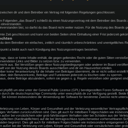
d zwischen dir und dem Betreiber ein Vertrag mit folgenden Regelungen geschlossen:
(im Folgenden „das Board“) schließt du einen Nutzungsvertrag mit dem Betreiber des Boards a
 einverstanden.
verstanden bist, so darfst du das Board nicht weiter nutzen. Für die Nutzung des Boards gelt
te Zeit geschlossen und kann von beiden Seiten ohne Einhaltung einer Frist jederzeit gekün
echten
st du dem Betreiber ein einfaches, zeitlich und räumlich unbeschränktes und unentgeltliches
rpunkt a bleibt auch nach Kündigung des Nutzungsvertrages bestehen.
itrags, dass er keine Inhalte enthält, die gegen geltendes Recht oder die guten Sitten versto
 verwendeten Links und Bilder zu setzen bzw. zu verwenden.
recht aus. Bei Verstößen gegen diese Nutzungsbedingungen oder anderer im Board veröffent
ft von der Nutzung dieses Boards ausschließen und dir ein Hausverbot erteilen.
er keine Verantwortung für die Inhalte von Beiträgen übernimmt, die er nicht selbst erstellt h
ber, dein Benutzerkonto, Beiträge und Funktionen jederzeit zu löschen oder zu sperren.
naus, deine Beiträge abzuändern, sofern sie gegen o. g. Regeln verstoßen oder geeignet sind
bei phpBB um eine unter der General Public License (GPL) bereitgestellten Foren-Software
 durch die deutschsprachige Community unter www.phpbb.de zur Verfügung gestellt. Beide ha
d. Sie können insbesondere die Verwendung der Software für bestimmte Zwecke nicht untersa
erletzung von Leben, Körper und Gesundheit und der Verletzung wesentlicher Vertragspflichte
ssiges Verhalten zurückzuführen sind. Dies gilt auch für mittelbare Folgeschäden wie insbe
n außer bei vorsätzlichem oder grob fahrlässigem Verhalten oder bei Schäden aus der Verle
gspflichten (Kardinalpflichten) auf die bei Vertragsschluss typischerweise vorhersehbaren S
häden begrenzt. Dies gilt auch für mittelbare Folgeschäden wie insbesondere entgangenen G
n außer bei der Verletzung von Leben, Körper und Gesundheit oder vorsätzlichem oder grob 