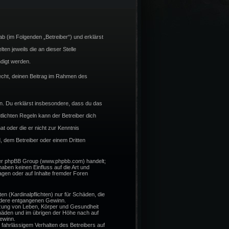
b (im Folgenden „Betreiber“) und erklärst
en jeweils die an dieser Stelle
digt werden.
 Recht, deinen Beitrag im Rahmen des
ßen. Du erklärst insbesondere, dass du das
lichten Regeln kann der Betreiber dich
at oder die er nicht zur Kenntnis
, dem Betreiber oder einem Dritten
 der phpBB Group (www.phpbb.com) handelt;
ben keinen Einfluss auf die Art und
gen oder auf Inhalte fremder Foren
n (Kardinalpflichten) nur für Schäden, die
sondere entgangenen Gewinn.
tzung von Leben, Körper und Gesundheit
chäden und im übrigen der Höhe nach auf
ewinn.
fahrlässigem Verhalten des Betreibers auf